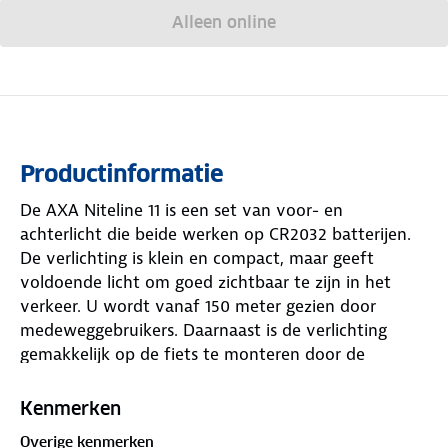
Alleen online
Productinformatie
De AXA Niteline 11 is een set van voor- en
achterlicht die beide werken op CR2032 batterijen.
De verlichting is klein en compact, maar geeft
voldoende licht om goed zichtbaar te zijn in het
verkeer. U wordt vanaf 150 meter gezien door
medeweggebruikers. Daarnaast is de verlichting
gemakkelijk op de fiets te monteren door de
rubberen bandjes.
Beide lampjes hebben 3 verlichtingsstanden: Aan,
Kenmerken
knipper en glow.
Overige kenmerken