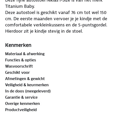
Titanium Baby.
Deze autostoel is geschikt vanaf 76 cm tot wel 150
cm. De eerste maanden vervoer je je kindje met de
comfortabele verkleinkussens en de 5-puntsgordel.
Hierdoor zit je kindje stevig in de stoel.
Zodra je kindje begint te groeien, kun je de gordel en
hoofdsteun meeverstellen zodat deze autostoel zich
Kenmerken
altijd aanpast aan de lengte van jouw kindje. Zodra
Materiaal & afwerking
je kindje te groot begint te worden voor de
Functies & opties
verkleinkussens kun je deze eenvoudig verwijderen
Wasvoorschrift
zodat er meer ruimte in de stoel komt voor jouw
Geschikt voor
kindje. Is je kindje langer dan 1.05 meter dan is ook
Afmetingen & gewicht
de 5-puntsgordel gemakkelijk te verwijderen: je
Veiligheid & keurmerken
bevestigd je kindje dan enkel met de 3-
In de doos (meegeleverd)
puntsautogordel.
Garantie & service
Heeft jouw kindje een keer geknoeid? Geen
Overige kenmerken
probleem! De bekleding is namelijk gewoon
Productveiligheid
afneembaar en wasbaar in de wasmachine op 30