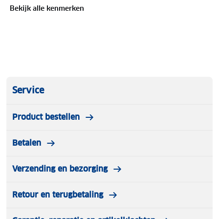
graden.
Bekijk alle kenmerken
De Titanium Baby Niklas I-Size autostoel voldoet
aan de strengste en de nieuwste i-Size
veiligheidsnormen (R129).
Service
Product bestellen
Betalen
Verzending en bezorging
Retour en terugbetaling