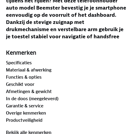
tijdens het rijden? Met deze telefoonhouder
auto model Beemster bevestig je je smartphone
eenvoudig op de voorruit of het dashboard.
Dankzij de stevige zuignap met
drukmechanisme en verstelbare arm gebruik je
je toestel stabiel voor navigatie of handsfree
bellen zonder afleiding.
Kenmerken
Jouw voordelen met deze telefoonhouder auto
Specificaties
model Beemster
Materiaal & afwerking
Handsfree gebruik
– Houd je aandacht op de
Functies & opties
weg tijdens bellen of navigeren.
Geschikt voor
Krachtige zuignap
– Met drukknop stevig te
Afmetingen & gewicht
bevestigen op gladde oppervlakken.
In de doos (meegeleverd)
360 graden draaibaar
– Stel eenvoudig de juiste
Garantie & service
kijkhoek in.
Overige kenmerken
Verstelbare arm
– Pas de positie aan voor
Productveiligheid
optimaal zicht.
Geschikt voor diverse smartphones
– Voor
Bekijk alle kenmerken