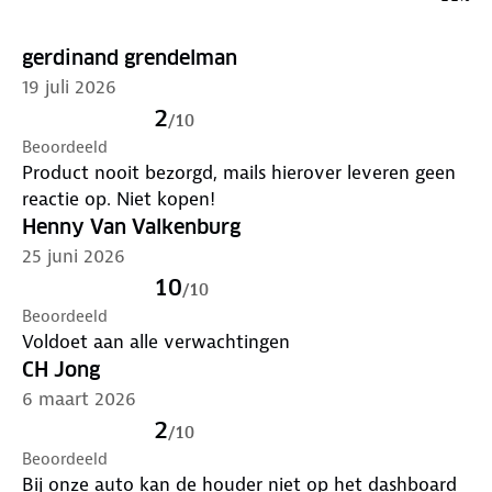
Praktische autohouder voor dagelijks gebruik
gerdinand grendelman
Deze auto mobiel houder is ontworpen voor
dagelijks gebruik in de auto. Dankzij de open
19 juli 2026
onderzijde blijft opladen mogelijk terwijl je toestel in
2
/
10
de houder zit.
Beoordeeld
Product nooit bezorgd, mails hierover leveren geen
Wat zit er in de verpakking?
reactie op. Niet kopen!
1x Telefoonhouder auto (model "Beemster")
Henny Van Valkenburg
1x Zuignap voor dashboard/raam
25 juni 2026
10
/
10
Met deze telefoonhouder auto model Beemster
Beoordeeld
gebruik je je smartphone stabiel en
Voldoet aan alle verwachtingen
overzichtelijk tijdens elke autorit.
CH Jong
6 maart 2026
2
/
10
Beoordeeld
Bij onze auto kan de houder niet op het dashboard