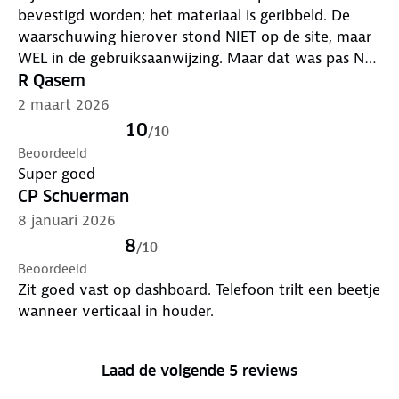
bevestigd worden; het materiaal is geribbeld. De
waarschuwing hierover stond NIET op de site, maar
WEL in de gebruiksaanwijzing. Maar dat was pas NA
aankoop. We zouden deze houder niet aangeschaft
R Qasem
hebben als we deze informatie op de site hadden
2 maart 2026
gevonden. Toch hebben we een slimme oplossing
10
/
10
bedacht [op een glad vlak bij de boordcomputer] en
Beoordeeld
de drager zit vast en is uiteindelijk functioneel.
Super goed
CP Schuerman
8 januari 2026
8
/
10
Beoordeeld
Zit goed vast op dashboard. Telefoon trilt een beetje
wanneer verticaal in houder.
Laad de volgende 5 reviews