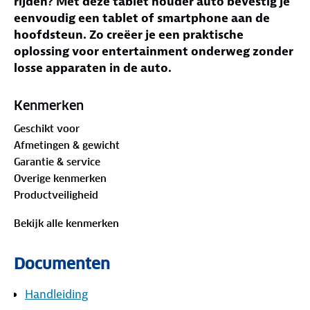
rijden? Met deze tablet houder auto bevestig je
eenvoudig een tablet of smartphone aan de
hoofdsteun. Zo creëer je een praktische
oplossing voor entertainment onderweg zonder
losse apparaten in de auto.
Jouw voordelen met deze tablet houder auto
Kenmerken
Bevestiging aan hoofdsteun
– De tablet
Geschikt voor
houder auto hoofdsteun plaats je eenvoudig
Afmetingen & gewicht
tussen de spijlen van de stoel.
Garantie & service
Geschikt voor meerdere apparaten
– Te
Overige kenmerken
gebruiken als tablet steun auto en
Productveiligheid
telefoonhouder auto.
360 graden draaibaar
– Stel de kijkhoek
Bekijk alle kenmerken
eenvoudig in voor optimaal zicht tijdens de rit.
Stevige grip
– Non slip materiaal helpt het
Documenten
apparaat stabiel op zijn plaats te houden.
Opladen tijdens gebruik
– De open onderzijde
Handleiding
maakt het mogelijk om een kabel aan te sluiten.