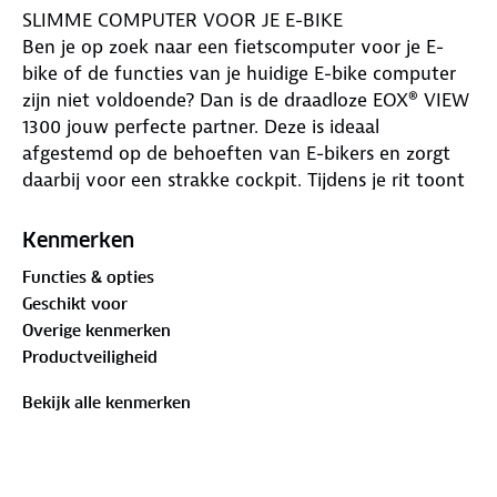
SLIMME COMPUTER VOOR JE E-BIKE
Ben je op zoek naar een fietscomputer voor je E-
bike of de functies van je huidige E-bike computer
zijn niet voldoende? Dan is de draadloze EOX® VIEW
1300 jouw perfecte partner. Deze is ideaal
afgestemd op de behoeften van E-bikers en zorgt
daarbij voor een strakke cockpit. Tijdens je rit toont
de EOX® VIEW 1300 je actuele ritgegevens en talrijke
E-bike specifieke waarden zoals
Kenmerken
ondersteuningsmodus, bereik en accustatus. Je kunt
Functies & opties
de schermweergave naar eigen wensen aanpassen.
Geschikt voor
Verbind de EOX® VIEW 1300 met de EOX® app,
Overige kenmerken
registreer je rit en krijg via de Komoot app turn-by-
Productveiligheid
turn aanwijzingen op je scherm.
Bekijk alle kenmerken
OMVANGRIJK AANTAL FUNCTIES
De E-bike computer EOX® VIEW 1300 geeft zowel
een breed scala aan E-bike specifieke waarden als de