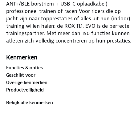
ANT+/BLE borstriem + USB-C oplaadkabel)
professioneel trainen of racen Voor riders die op
jacht zijn naar topprestaties of alles uit hun (indoor)
training willen halen: de ROX 11.1. EVO is de perfecte
trainingspartner. Met meer dan 150 functies kunnen
atleten zich volledig concentreren op hun prestaties.
Naast de smartphone verbinding, Strava upload, een
crash alert, biedt de ROX 11.1 2 manieren van
Kenmerken
navigatie: middels turn-by-turn aanwijzingen (* via
Functies & opties
komoot app) als ook de mogelijkheid een GPX-route
Geschikt voor
in te laden. Uiteraard kun je de ROX 11.1 EVO ook
Overige kenmerken
koppelen met een vermogensmeter, elektronisch
Productveiligheid
schakelen en beschikt deze over het FE-C protocol
om een smart trainer (indoor trainer) te verbinden.
Bekijk alle kenmerken
Tevens is het (eindelijk) mogelijk om .FIT workouts
uit TrainingPeaks direct te kopiÃ¯Â¿Â½ren naar de
ROX 11.1. Dit alles wordt weergegeven op een
individueel instelbaar full color display!