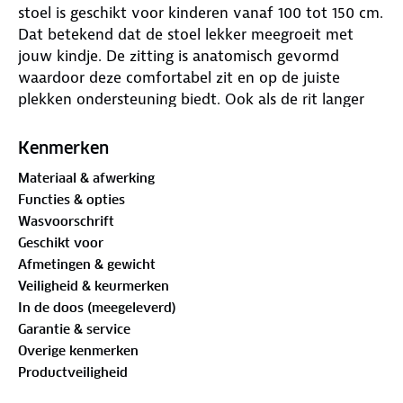
stoel is geschikt voor kinderen vanaf 100 tot 150 cm.
Dat betekend dat de stoel lekker meegroeit met
jouw kindje. De zitting is anatomisch gevormd
waardoor deze comfortabel zit en op de juiste
plekken ondersteuning biedt. Ook als de rit langer
duurt dan normaal, zit jouw kindje nog steeds
comfortabel in de James autostoel. James is
Kenmerken
voorzien van luxe bekleding, welke in de zomer de
Materiaal & afwerking
rug van je kindje extra ventileerd.
Functies & opties
De stoel bevestig je in de auto door middel van de
Wasvoorschrift
Isofix-haken. Zo installeer je de stoel op de meest
Geschikt voor
veilige manier die mogelijk is. Je kindje zet je in de
Afmetingen & gewicht
stoel vast met het gebruik van de autogordel.
Veiligheid & keurmerken
Naast de isofix bevestiging voldoet deze autostoel
In de doos (meegeleverd)
aan de allerstrengste i-Size veiligheidsnormen.
Garantie & service
De hoofdsteun is verstelbaar in de hoogte. Zo geeft
Overige kenmerken
de stoel altijd bescherming op de juiste plek. Met de
Productveiligheid
brede zij- en hoofdbescherming zit jouw kindje ook
extra stevig in de stoel. Wanneer je kindje