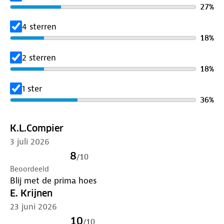
Met deze Travellife fietshoes bescherm je 2 tot 3
27
%
fietsen onder andere tegen neerslag en vuil. De hoes
is universeel toepasbaar en volledig waterdicht. Let
4 sterren
op: er wordt geen waarschuwingsbord meegeleverd.
18
%
2 sterren
18
%
1 ster
36
%
K.L.Compier
3 juli 2026
8
/
10
Beoordeeld
Blij met de prima hoes
E. Krijnen
23 juni 2026
10
/
10