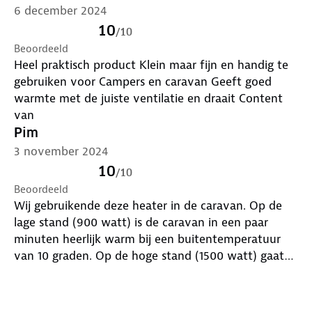
6 december 2024
gemakkelijk mee te nemen op vakantie. Hij weegt
slechts 1,5 kg en heeft afmetingen van 17,8 x 17,8 x
10
/
10
24,8 cm (lxbxh). Je vindt er dus altijd wel een plekje
Beoordeeld
voor in jouw caravan of camper. De aanraak- en
Heel praktisch product Klein maar fijn en handig te
omvalbeveiliging zorgen ervoor dat hij direct
gebruiken voor Campers en caravan Geeft goed
uitschakelt als hij omvalt of verplaatst wordt. Ook
warmte met de juiste ventilatie en draait Content
bij oververhitting schakelt de kachel automatisch
van
uit. Onbezorgd genieten dus!
Pim
Ga je een frisse dag tegemoet op de camping of
3 november 2024
koelt het ’s avonds snel af? De Mestic keramische
10
/
10
kachel MKK-250 stel je naar voorkeur in met de
Beoordeeld
twee warmtestanden. Waar je hem ook neerzet,
Wij gebruikende deze heater in de caravan. Op de
dankzij de draaifunctie met ventilator heb jij het
lage stand (900 watt) is de caravan in een paar
zeker niet koud!
minuten heerlijk warm bij een buitentemperatuur
van 10 graden. Op de hoge stand (1500 watt) gaat
het uiteraard nog vlotter. De thermostaat zou iets
preciezer mogen zijn qua in- en uitschakelen maar
qua verwarmen niets te klagen.