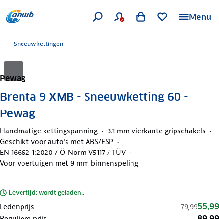
Menu
Sneeuwkettingen
Pewag
Brenta 9 XMB - Sneeuwketting 60 -
Pewag
Handmatige kettingspanning
3.1 mm vierkante gripschakels
Geschikt voor auto’s met ABS/ESP
EN 16662-1:2020 / Ö-Norm V5117 / TÜV
Voor voertuigen met 9 mm binnenspeling
Levertijd: wordt geladen..
55,99
Ledenprijs
79,99
89,99
Reguliere prijs