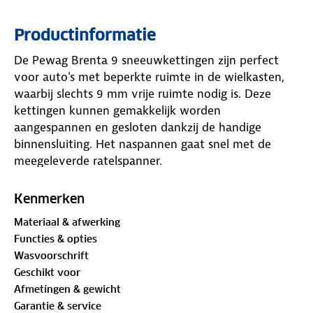
Productinformatie
De Pewag Brenta 9 sneeuwkettingen zijn perfect
voor auto's met beperkte ruimte in de wielkasten,
waarbij slechts 9 mm vrije ruimte nodig is. Deze
kettingen kunnen gemakkelijk worden
aangespannen en gesloten dankzij de handige
binnensluiting. Het naspannen gaat snel met de
meegeleverde ratelspanner.
De kettingen zijn voorzien van 3.1 mm D-schalen en
Kenmerken
een speciaal starwave®-profiel, wat zorgt voor
Materiaal & afwerking
uitstekende grip op besneeuwde wegen. Ze zijn
Functies & opties
gemaakt van gegalvaniseerd staal en voldoen aan
Wasvoorschrift
de strenge Önorm V5117-norm. Ze zijn ook TÜV-
Geschikt voor
gecertificeerd, wat hun veiligheid en kwaliteit
Afmetingen & gewicht
waarborgt. Bereid je goed voor op de winterse
Garantie & service
omstandigheden met de Pewag Brenta 9