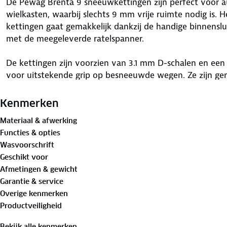
De Pewag Brenta 9 sneeuwkettingen zijn perfect voor a
wielkasten, waarbij slechts 9 mm vrije ruimte nodig is. 
kettingen gaat gemakkelijk dankzij de handige binnenslu
met de meegeleverde ratelspanner.
De kettingen zijn voorzien van 3.1 mm D-schalen en een 
voor uitstekende grip op besneeuwde wegen. Ze zijn ge
voldoen aan de strenge Önorm V5117-norm. Ze zijn ook 
veiligheid en kwaliteit waarborgt. Bereid je goed voor
Kenmerken
de Pewag Brenta 9 sneeuwkettingen, exclusief verkrijgb
Materiaal & afwerking
Functies & opties
Kies de juiste maat sneeuwketting
Wasvoorschrift
Met onze
handige configurator
vind je de sneeuwketting
Geschikt voor
de gegevens van jouw band in en vind de juiste type sn
Afmetingen & gewicht
Garantie & service
Specificaties Brenta 9 XMB 74:
Overige kenmerken
✓ 3.1 mm vierkante gripschakels
Productveiligheid
✓ Geschikt voor auto’s met ABS/ESP
✓ De sneeuwkettingen worden per twee stuks geleverd
Bekijk alle kenmerken