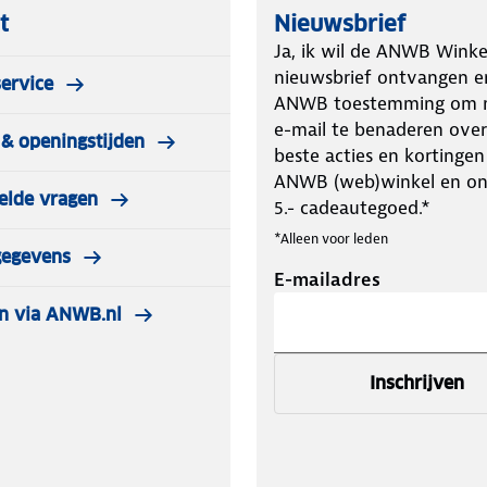
t
Nieuwsbrief
Ja, ik wil de ANWB Winke
nieuwsbrief ontvangen e
ervice
ANWB toestemming om m
e-mail te benaderen over
& openingstijden
beste acties en kortingen
ANWB (web)winkel en o
elde vragen
5.- cadeautegoed.*
*Alleen voor leden
gegevens
E-mailadres
n via ANWB.nl
Inschrijven