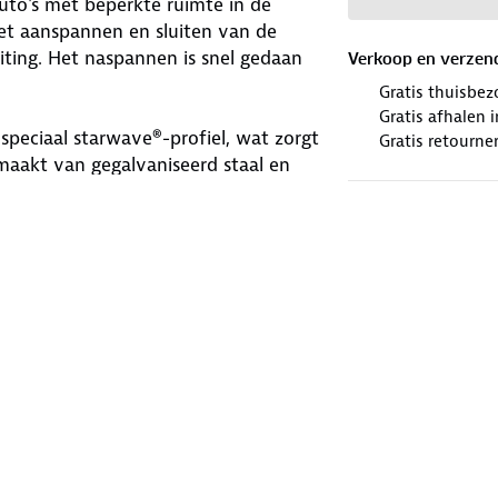
uto's met beperkte ruimte in de
Het aanspannen en sluiten van de
iting. Het naspannen is snel gedaan
Verkoop en verzen
Gratis thuisbez
Gratis afhalen
speciaal starwave®-profiel, wat zorgt
Gratis retourne
maakt van gegalvaniseerd staal en
TÜV-gecertificeerd, wat hun
 op de winterse omstandigheden met
aar bij de ANWB.
 die geschikt is voor jouw band. Vul
eeuwketting.