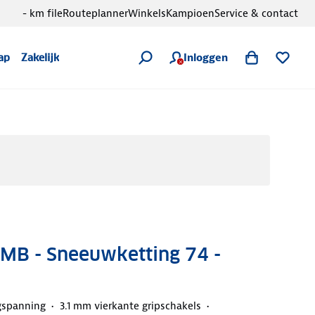
- km file
Routeplanner
Winkels
Kampioen
Service & contact
Inloggen
ap
Zakelijk
XMB - Sneeuwketting 74 -
gspanning
3.1 mm vierkante gripschakels