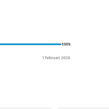
ing
rm V5117 / TÜV)
100
%
1 februari 2026