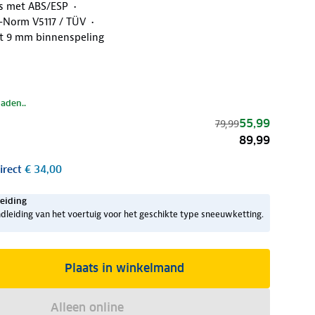
’s met ABS/ESP
Ö-Norm V5117 / TÜV
t 9 mm binnenspeling
laden..
55,99
79,99
89,99
irect
€ 34,00
eiding
dleiding van het voertuig voor het geschikte type sneeuwketting.
Plaats in winkelmand
Alleen online