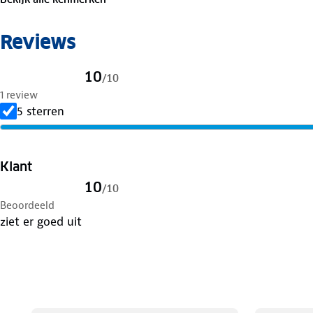
✓ Geschikt voor personenwagens met 9 mm binnenspel
✓ Toegestaan in alle EU-landen (EN 16662-1:2020 / Ö-No
Reviews
10
/
10
1 review
5 sterren
Klant
10
/
10
Beoordeeld
ziet er goed uit