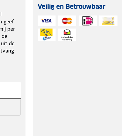
Veilig en Betrouwbaar
l
n geef
ij per
 de
 uit de
ntvang