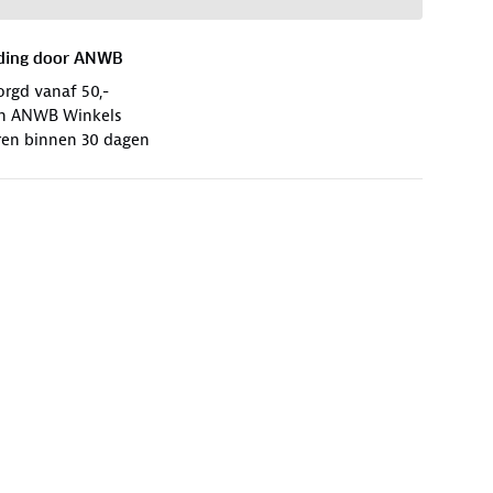
ding door
ANWB
orgd vanaf 50,-
 in ANWB Winkels
ren binnen 30 dagen