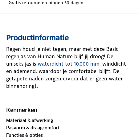
Gratis retourneren binnen 30 dagen
Productinformatie
Regen houd je niet tegen, maar met deze Basic
regenjas van Human Nature blijf jij droog! De
uniseks jas is
waterdicht tot 10.000 mm
, winddicht
en ademend, waardoor je comfortabel blijft. De
getapete naden zorgen ervoor dat er geen water
binnendringt.
Dankzij de reflectie op de handzakken en het
rugpand ben je beter zichtbaar in het donker of
Kenmerken
tijdens slecht weer. Deze lichtgewicht jas heeft een
Materiaal & afwerking
normale pasvorm en een handige ritssluiting. De
Pasvorm & draagcomfort
capuchon, zoom en manchetten zijn verstelbaar,
Functies & opties
zodat de jas altijd goed zit. Kies uit groen, navy of