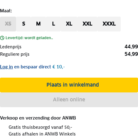
Maat
:
XS
S
M
L
XL
XXL
XXXL
Levertijd: wordt geladen..
44,99
Ledenprijs
54,99
Reguliere prijs
Log in
en bespaar direct
€ 10,-
Plaats in winkelmand
Alleen online
Verkoop en verzending door
ANWB
Gratis thuisbezorgd vanaf 50,-
Gratis afhalen in ANWB Winkels