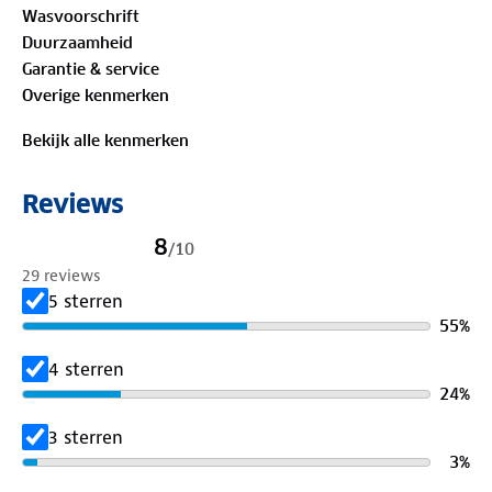
Wasvoorschrift
blauw en combineer de jas met de bijpassende Basic
Duurzaamheid
regenbroek voor een complete set. Na gebruik berg
Garantie & service
je de regenjas eenvoudig op in het bijgeleverde
Overige kenmerken
tasje.
Bekijk alle kenmerken
Materiaal:
100% gerecycled polyamide
Reviews
8
/
10
29 reviews
5 sterren
55
%
4 sterren
24
%
3 sterren
3
%