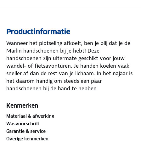
Productinformatie
Wanneer het plotseling afkoelt, ben je blij dat je de
Marlin handschoenen bij je hebt! Deze
handschoenen zijn uitermate geschikt voor jouw
wandel- of fietsavonturen. Je handen koelen vaak
sneller af dan de rest van je lichaam. In het najaar is
het daarom handig om steeds een paar
handschoenen bij de hand te hebben.
De Marlin handschoenen zijn gemaakt van
Kenmerken
fijngebreide stof en hebben een zachte gebrushte
Materiaal & afwerking
binnenkant. Hierdoor voelen ze heerlijk aan en
Wasvoorschrift
warmen ze je handen snel op. Stop ze in je rugzak
Garantie & service
of heuptas om goed voorbereid te zijn.
Overige kenmerken