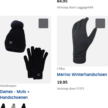
84,95
Verkoop door
Luggage4All
Chiba
Merino Winterhandschoen
19,95
Heatkeeper
Verkoop door
F13TS
Dames - Muts +
Handschoenen