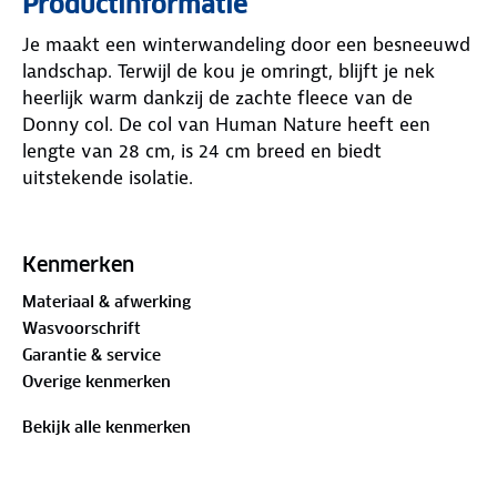
Productinformatie
Je maakt een winterwandeling door een besneeuwd
landschap. Terwijl de kou je omringt, blijft je nek
heerlijk warm dankzij de zachte fleece van de
Donny col. De col van Human Nature heeft een
lengte van 28 cm, is 24 cm breed en biedt
uitstekende isolatie.
Het compacte formaat maakt het makkelijk om
hem in je rugzak te stoppen. Je kunt de pasvorm
Kenmerken
naar wens aanpassen met het verstelbare
Materiaal & afwerking
aansnoerkoord. Combineer de Donny col met de
Wasvoorschrift
bijpassende
hoofdband
,
muts
of
fleecesjaal
en je
Garantie & service
bent klaar voor elke winterse verrassing.
Overige kenmerken
Materiaal:
Bekijk alle kenmerken
100% polyester