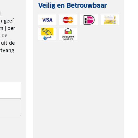
Veilig en Betrouwbaar
l
n geef
ij per
 de
 uit de
ntvang