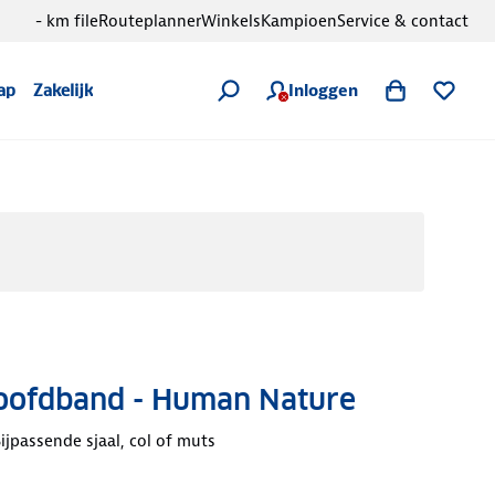
- km file
Routeplanner
Winkels
Kampioen
Service & contact
Inloggen
ap
Zakelijk
oofdband - Human Nature
ijpassende sjaal, col of muts