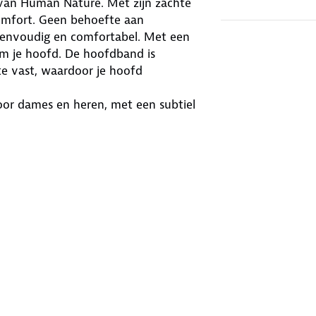
van Human Nature. Met zijn zachte
omfort. Geen behoefte aan
, eenvoudig en comfortabel. Met een
 je hoofd. De hoofdband is
e vast, waardoor je hoofd
or dames en heren, met een subtiel
, gewoon een uitstekende
en comfortabel houden. Heb je extra
 of muts. Met de Donny hoofdband en
ledig voorbereid om de winter met