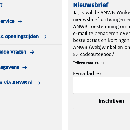
t
Nieuwsbrief
Ja, ik wil de ANWB Winke
nieuwsbrief ontvangen e
ervice
ANWB toestemming om m
e-mail te benaderen over
& openingstijden
beste acties en kortingen
ANWB (web)winkel en o
elde vragen
5.- cadeautegoed.*
*Alleen voor leden
gegevens
E-mailadres
n via ANWB.nl
Inschrijven