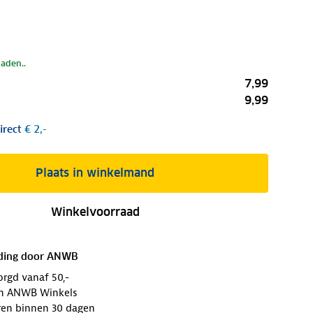
laden..
7,99
9,99
irect
€ 2,-
Plaats in winkelmand
Winkelvoorraad
ding door
ANWB
orgd vanaf 50,-
 in ANWB Winkels
ren binnen 30 dagen