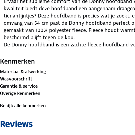
Ervaar het sublieme comfort van de Donny hoofdband 
kwaliteit biedt deze hoofdband een aangenaam draagc
tierlantijntjes? Deze hoofdband is precies wat je zoekt
omvang van 54 cm past de Donny hoofdband perfect om
gemaakt van 100% polyester fleece. Fleece houdt warmt
beschermd blijft tegen de kou.
De Donny hoofdband is een zachte fleece hoofdband vo
logo van Human Nature aan de voorkant. Geen poespas
hoofdband die doet wat hij moet doen, je hoofd warm 
Kenmerken
warmte nodig? Overweeg dan de bijpassende sjaal, col
Materiaal & afwerking
het assortiment aan aanvullende accessoires ben je vol
Wasvoorschrift
warmte en eenvoudige elegantie te trotseren.
Garantie & service
Overige kenmerken
Bekijk alle kenmerken
Reviews