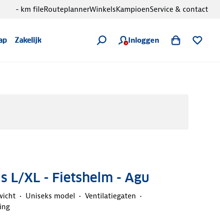
- km file
Routeplanner
Winkels
Kampioen
Service & contact
Inloggen
ap
Zakelijk
is L/XL - Fietshelm - Agu
wicht
Uniseks model
Ventilatiegaten
ting