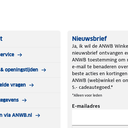
t
Nieuwsbrief
Ja, ik wil de ANWB Winke
nieuwsbrief ontvangen e
ervice
ANWB toestemming om m
e-mail te benaderen over
& openingstijden
beste acties en kortingen
ANWB (web)winkel en o
elde vragen
5.- cadeautegoed.*
*Alleen voor leden
gegevens
E-mailadres
n via ANWB.nl