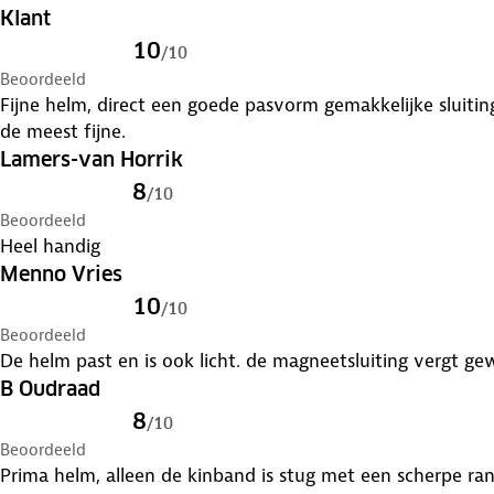
Klant
10
/
10
Beoordeeld
Fijne helm, direct een goede pasvorm gemakkelijke sluiting mooi degelijk blij mee, 3e helm, ook
de meest fijne.
Lamers-van Horrik
8
/
10
Beoordeeld
Heel handig
Menno Vries
10
/
10
Beoordeeld
De helm past en is ook licht. de magneetsluiting vergt g
B Oudraad
8
/
10
Beoordeeld
Prima helm, alleen de kinband is stug met een scherpe ra