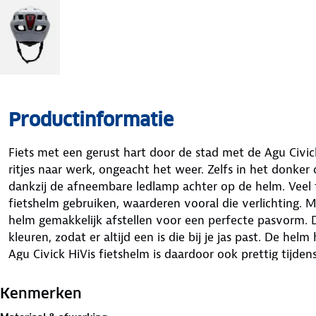
Productinformatie
Fiets met een gerust hart door de stad met de Agu Civick
ritjes naar werk, ongeacht het weer. Zelfs in het donker 
dankzij de afneembare ledlamp achter op de helm. Veel f
fietshelm gebruiken, waarderen vooral die verlichting. M
helm gemakkelijk afstellen voor een perfecte pasvorm. De 
kleuren, zodat er altijd een is die bij je jas past. De hel
Agu Civick HiVis fietshelm is daardoor ook prettig tijde
De Civick helm is licht en sterk. De binnen‑ en buitenlaa
Kenmerken
gemaakt, wat gewicht bespaart. Dit systeem zorgt er oo