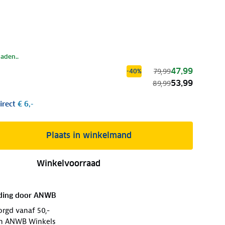
laden..
47,99
79,99
-40%
53,99
89,99
irect
€ 6,-
Plaats in winkelmand
Winkelvoorraad
ding door
ANWB
orgd vanaf 50,-
 in ANWB Winkels