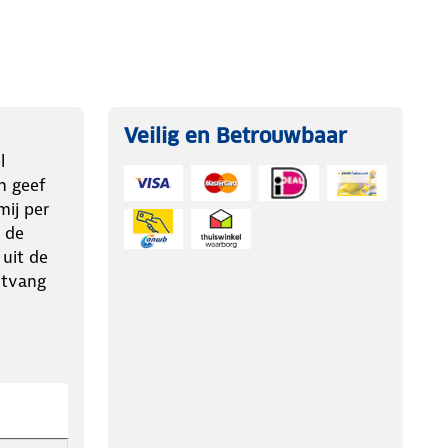
Veilig en Betrouwbaar
l
n geef
ij per
 de
 uit de
ntvang