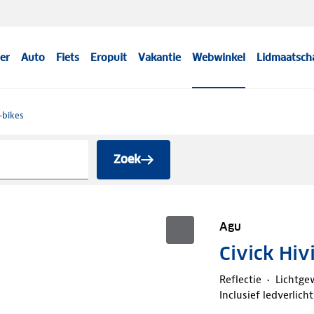
er
Auto
Fiets
Eropuit
Vakantie
Webwinkel
Lidmaatsch
-bikes
Zoek
Agu
Civick Hiv
Reflectie
Lichtge
Inclusief ledverlich