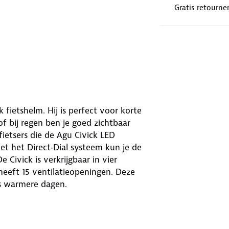
Gratis retourne
 fietshelm. Hij is perfect voor korte
of bij regen ben je goed zichtbaar
ietsers die de Agu Civick LED
et het Direct‑Dial systeem kun je de
Civick is verkrijgbaar in vier
m heeft 15 ventilatieopeningen. Deze
ns warmere dagen.
g van de helm zijn aan elkaar
k voor dat de helm comfortabel is en