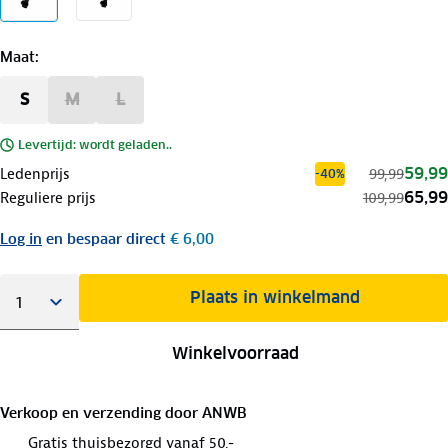
Maat
:
S
M
L
Levertijd: wordt geladen..
59,99
Ledenprijs
99,99
-40%
65,99
Reguliere prijs
109,99
Log in
en bespaar direct
€ 6,00
Plaats in winkelmand
Winkelvoorraad
Verkoop en verzending door
ANWB
Gratis thuisbezorgd vanaf 50,-