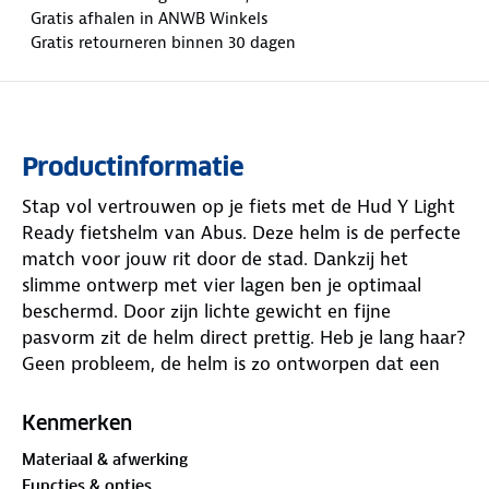
Gratis afhalen in ANWB Winkels
Gratis retourneren binnen 30 dagen
Productinformatie
Stap vol vertrouwen op je fiets met de Hud Y Light
Ready fietshelm van Abus. Deze helm is de perfecte
match voor jouw rit door de stad. Dankzij het
slimme ontwerp met vier lagen ben je optimaal
beschermd. Door zijn lichte gewicht en fijne
pasvorm zit de helm direct prettig. Heb je lang haar?
Geen probleem, de helm is zo ontworpen dat een
staart of vlecht moeiteloos past.
Kenmerken
Het ActiCage‑systeem versterkt de helmstructuur en
Materiaal & afwerking
zorgt tegelijkertijd voor ventilatie. De magnetische
Functies & opties