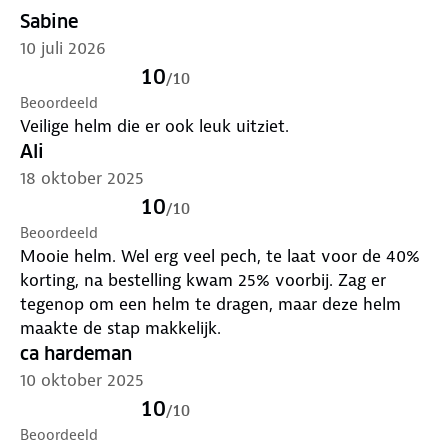
gaat? Bekijk
hier
alle regels voor fietsverlichting.
Sabine
10 juli 2026
10
/
10
Beoordeeld
Veilige helm die er ook leuk uitziet.
Ali
18 oktober 2025
10
/
10
Beoordeeld
Mooie helm. Wel erg veel pech, te laat voor de 40%
korting, na bestelling kwam 25% voorbij. Zag er
tegenop om een helm te dragen, maar deze helm
maakte de stap makkelijk.
ca hardeman
10 oktober 2025
10
/
10
Beoordeeld