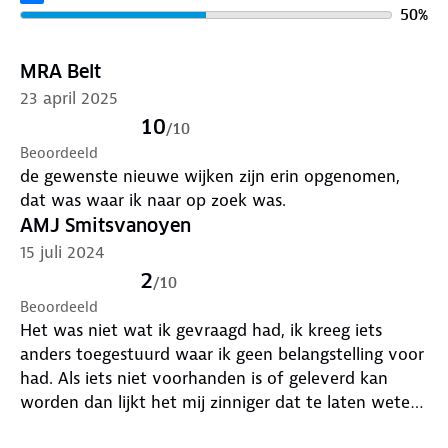
50
%
MRA Belt
23 april 2025
10
/
10
Beoordeeld
de gewenste nieuwe wijken zijn erin opgenomen,
dat was waar ik naar op zoek was.
AMJ Smitsvanoyen
15 juli 2024
2
/
10
Beoordeeld
Het was niet wat ik gevraagd had, ik kreeg iets
anders toegestuurd waar ik geen belangstelling voor
had. Als iets niet voorhanden is of geleverd kan
worden dan lijkt het mij zinniger dat te laten weten
en niet iets "zo maar " te sturen wat niet besteld is...