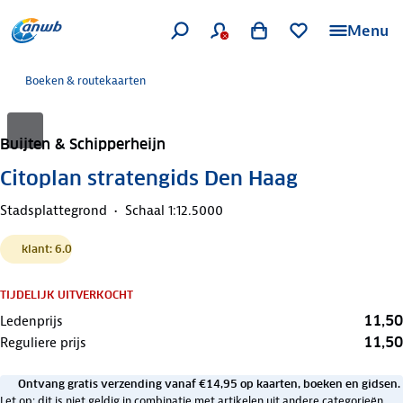
Menu
Boeken & routekaarten
Buijten & Schipperheijn
Citoplan stratengids Den Haag
Stadsplattegrond
Schaal 1:12.5000
klant: 6.0
TIJDELIJK UITVERKOCHT
11,50
Ledenprijs
11,50
Reguliere prijs
Ontvang gratis verzending vanaf €14,95 op kaarten, boeken en gidsen.
Let op: dit is niet geldig in combinatie met artikelen uit andere categorieën.