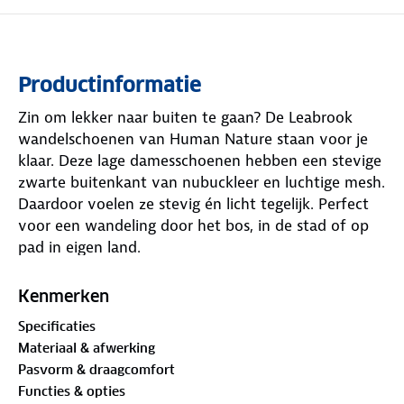
Productinformatie
Zin om lekker naar buiten te gaan? De Leabrook
wandelschoenen van Human Nature staan voor je
klaar. Deze lage damesschoenen hebben een stevige
zwarte buitenkant van nubuckleer en luchtige mesh.
Daardoor voelen ze stevig én licht tegelijk. Perfect
voor een wandeling door het bos, in de stad of op
pad in eigen land.
De zool zorgt voor goede demping. Zo loop je ook
Kenmerken
langere stukken zonder moeite. Dankzij het
Specificaties
waterdichte Hydro Pro-Tex-membraan blijven je
Materiaal & afwerking
voeten droog. In extreme weersomstandigheden,
Pasvorm & draagcomfort
zoals zware regen of erg nat gras, kan er soms water
Functies & opties
door de naden komen. De uitneembare OrthoLite®