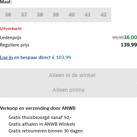
Maat
:
36
37
38
39
40
41
42
Uitverkocht
36,00
Ledenprijs
119,99
139,99
Reguliere prijs
Log in
en bespaar direct
€ 103,99
Alleen in de winkel
Alleen online
Verkoop en verzending door
ANWB
Gratis thuisbezorgd vanaf 50,-
Gratis afhalen in ANWB Winkels
Gratis retourneren binnen 30 dagen