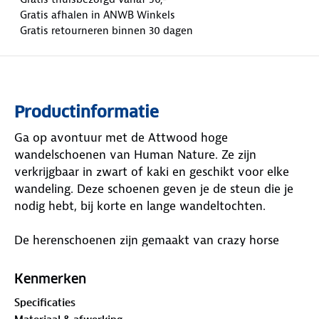
Gratis afhalen in ANWB Winkels
Gratis retourneren binnen 30 dagen
Productinformatie
Ga op avontuur met de Attwood hoge
wandelschoenen van Human Nature. Ze zijn
verkrijgbaar in zwart of kaki en geschikt voor elke
wandeling. Deze schoenen geven je de steun die je
nodig hebt, bij korte en lange wandeltochten.
De herenschoenen zijn gemaakt van crazy horse
leer. Dit is sterk leer met een natuurlijke uitstraling
dat mooier wordt naarmate je het meer gebruikt.
Kenmerken
Door een speciale waslaag is het leer slijtvast en
Specificaties
beter bestand tegen verschillende