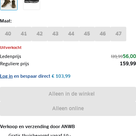
Maat
:
40
41
42
43
44
45
46
47
Uitverkocht
56,00
Ledenprijs
139,99
159,99
Reguliere prijs
Log in
en bespaar direct
€ 103,99
Alleen in de winkel
Alleen online
Verkoop en verzending door
ANWB
Gratis thuisbezorgd vanaf 50,-