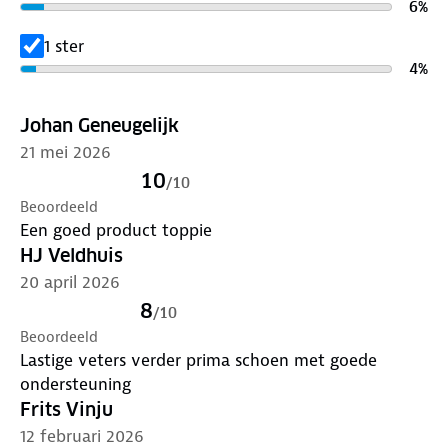
6
%
je schoenen. Voorkom dat je ergens achter blijft
haken en valt.
1 ster
4
%
Ontdek
hier
stap voor stap hoe je de beste
wandelschoenen kiest voor jouw avontuur. Verleng
Johan Geneugelijk
de levensduur van je schoenen met goed
21 mei 2026
onderhoud
. Zijn je schoenen aan vervanging toe?
10
Lever ze in bij onze winkels. Wij geven ze een
/
10
Beoordeeld
nieuwe bestemming.
Een goed product toppie
HJ Veldhuis
20 april 2026
8
/
10
Beoordeeld
Lastige veters verder prima schoen met goede
ondersteuning
Frits Vinju
12 februari 2026