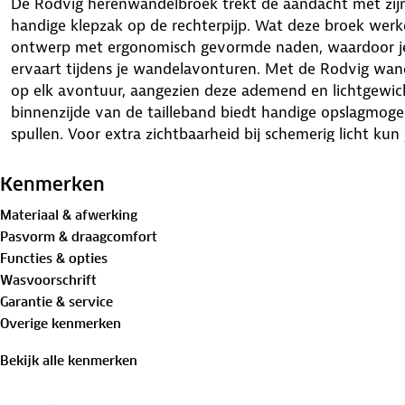
De Rodvig herenwandelbroek trekt de aandacht met zijn
handige klepzak op de rechterpijp. Wat deze broek werke
ontwerp met ergonomisch gevormde naden, waardoor je
ervaart tijdens je wandelavonturen. Met de Rodvig wan
op elk avontuur, aangezien deze ademend en lichtgewicht
binnenzijde van de tailleband biedt handige opslagmoge
spullen. Voor extra zichtbaarheid bij schemerig licht kun j
achterzak eenvoudig omvouwen.
Kenmerken
Zo kun je zorgeloos genieten van de natuur, met de geru
Materiaal & afwerking
tegen schadelijke zonnestralen. De wandelbroek wordt 
Pasvorm & draagcomfort
waarmee je de perfecte pasvorm kunt aanpassen aan j
Functies & opties
wandelbroek combineer je moeiteloos stijl en functionali
Wasvoorschrift
voor jouw avontuurlijke ontdekkingstochten in de natuu
Garantie & service
Overige kenmerken
Materialen:
92% polyester, 8% elastaan
Bekijk alle kenmerken
Is je kleding aan vervanging toe? Lever het in bij onze 