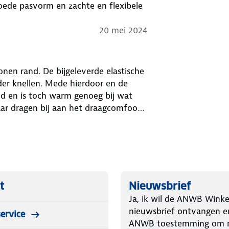
oede pasvorm en zachte en flexibele
20 mei 2024
nen rand. De bijgeleverde elastische
der knellen. Mede hierdoor en de
oed en is toch warm genoeg bij wat
aar dragen bij aan het draagcomfoort.
en, maar dat is goed te verhelpen in
eer geschikte wandelbroek. Zit
t
Nieuwsbrief
Ja, ik wil de ANWB Winke
nieuwsbrief ontvangen e
ervice
ANWB toestemming om m