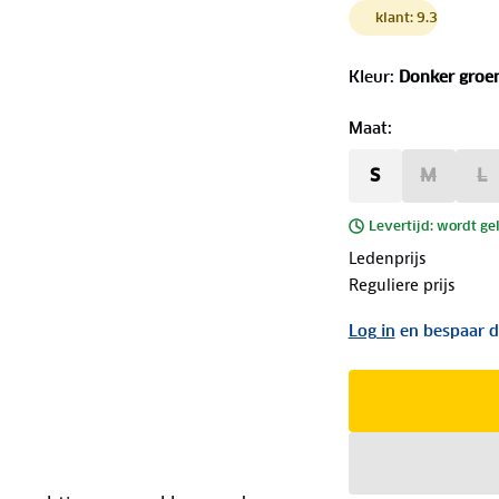
klant: 9.3
Kleur
:
Donker groe
Maat
:
S
M
L
Levertijd: wordt ge
Ledenprijs
Reguliere prijs
Log in
en bespaar d