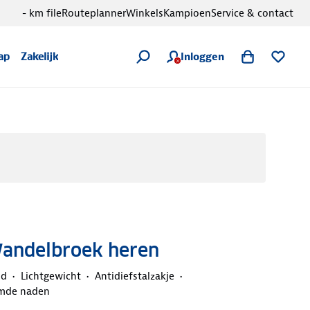
- km file
Routeplanner
Winkels
Kampioen
Service & contact
Inloggen
ap
Zakelijk
Wandelbroek heren
nd
Lichtgewicht
Antidiefstalzakje
mde naden