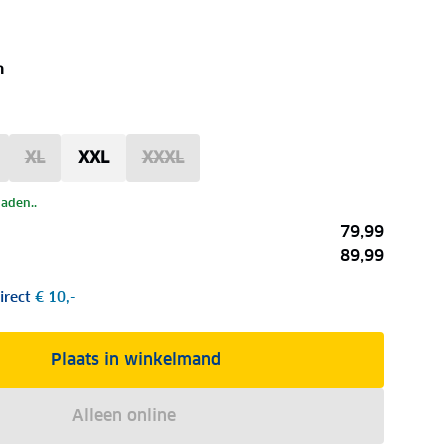
n
XL
XXL
XXXL
laden..
79,99
89,99
irect
€ 10,-
Plaats in winkelmand
Alleen online