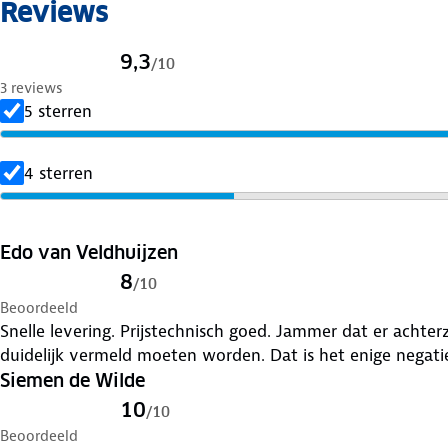
Reviews
bestemming aan.
9,3
/
10
3 reviews
5 sterren
4 sterren
Edo van Veldhuijzen
8
/
10
Beoordeeld
Snelle levering. Prijstechnisch goed. Jammer dat er achte
duidelijk vermeld moeten worden. Dat is het enige negati
Siemen de Wilde
10
/
10
Beoordeeld