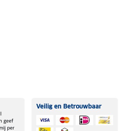
Veilig en Betrouwbaar
l
n geef
ij per