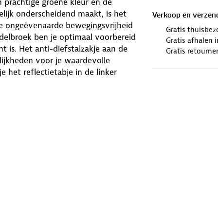
 prachtige groene kleur en de
lijk onderscheidend maakt, is het
Verkoop en verzen
 ongeëvenaarde bewegingsvrijheid
Gratis thuisbez
delbroek ben je optimaal voorbereid
Gratis afhalen
 is. Het anti-diefstalzakje aan de
Gratis retourne
lijkheden voor je waardevolle
e het reflectietabje in de linker
ststelling dat je beschermd bent
geleverd met een afneembare riem,
ouw comfort. Met de Rodvig
teit, waardoor je volledig klaar bent
r!
winkels. Wij geven er een nieuwe