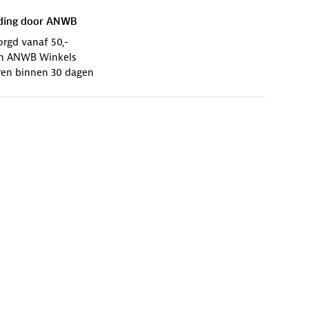
ding door
ANWB
orgd vanaf 50,-
 in ANWB Winkels
ren binnen 30 dagen