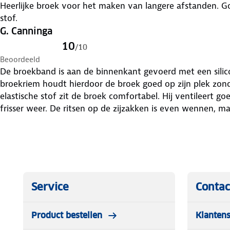
Heerlijke broek voor het maken van langere afstanden. G
stof.
G. Canninga
10
/
10
Beoordeeld
De broekband is aan de binnenkant gevoerd met een silico
broekriem houdt hierdoor de broek goed op zijn plek zon
elastische stof zit de broek comfortabel. Hij ventileert g
frisser weer. De ritsen op de zijzakken is even wennen, m
De broek droogt zeer snel. Overigens zul je ieder vlekje zi
de wasmachine. Koud wassen is voldoende. Voor mij een z
lekker, makkelijk te reinigen en snel droog na een buitje.
Service
Contac
Product bestellen
Klantens