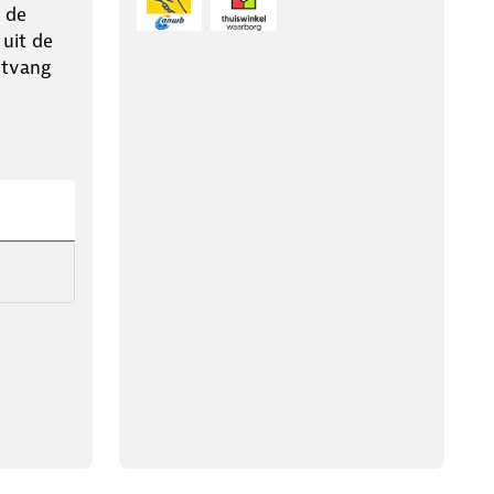
 de
 uit de
ntvang