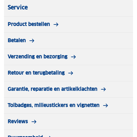
voldoende batterijen bij de hand wanneer je ze het
Service
meest nodig hebt. Kies voor de Varta Recharge
Recycled AA batterijen en ervaar de kracht van
Product bestellen
duurzaamheid zonder concessies te doen aan
prestaties.
Betalen
Verzending en bezorging
Retour en terugbetaling
Garantie, reparatie en artikelklachten
Tolbadges, milieustickers en vignetten
Reviews