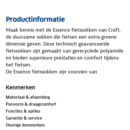
Productinformatie
Maak kennis met de Essence fietssokken van Craft,
de duurzame sokken die fietsen een extra groene
dimensie geven. Deze technisch geavanceerde
fietssokken zijn gemaakt van gerecyclede polyamide
en bieden superieure prestaties en comfort tijdens
het fietsen.
De Essence fietssokken zijn voorzien van
voorgevormde ribbels in de voetholte, een brede
elastische boord, ventilerende mesh panelen en een
Kenmerken
versterkte teen/hiel. Dit zorgt voor een perfecte
Materiaal & afwerking
pasvorm en maximale ventilatie tijdens het fietsen.
Pasvorm & draagcomfort
Het tijdloze en duurzame design zorgt ervoor dat
Functies & opties
deze sokken lang meegaan en een waardevolle
Garantie & service
aanvulling zijn op jouw fietsuitrusting.
Overige kenmerken
De Essence fietssokken zijn gemaakt van een mix