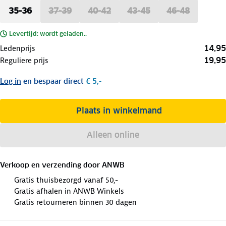
35-36
37-39
40-42
43-45
46-48
Levertijd: wordt geladen..
14,95
Ledenprijs
19,95
Reguliere prijs
Log in
en bespaar direct
€ 5,-
Plaats in winkelmand
Alleen online
Verkoop en verzending door
ANWB
Gratis thuisbezorgd vanaf 50,-
Gratis afhalen in ANWB Winkels
Gratis retourneren binnen 30 dagen