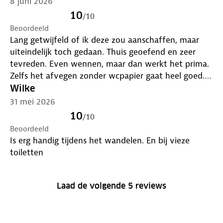
8 juni 2026
10
/
10
Beoordeeld
Lang getwijfeld of ik deze zou aanschaffen, maar
uiteindelijk toch gedaan. Thuis geoefend en zeer
tevreden. Even wennen, maar dan werkt het prima.
Zelfs het afvegen zonder wcpapier gaat heel goed.
Deze gaat mee in de rugzak voor mijn
Wilke
wandelvakantie!
31 mei 2026
10
/
10
Beoordeeld
Is erg handig tijdens het wandelen. En bij vieze
toiletten
Laad de volgende 5 reviews