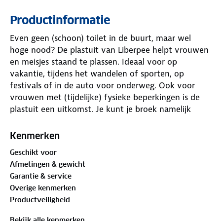
Productinformatie
Even geen (schoon) toilet in de buurt, maar wel
hoge nood? De plastuit van Liberpee helpt vrouwen
en meisjes staand te plassen. Ideaal voor op
vakantie, tijdens het wandelen of sporten, op
festivals of in de auto voor onderweg. Ook voor
vrouwen met (tijdelijke) fysieke beperkingen is de
plastuit een uitkomst. Je kunt je broek namelijk
gewoon aanhouden tijdens het gebruik. Ook vanuit
een rolstoel is Liberpee makkelijk, hygiënisch en
Kenmerken
discreet in gebruik. Een echte redder in nood!
Geschikt voor
Afmetingen & gewicht
Liberpee is gemaakt van polymeren met een zeer
Garantie & service
hoge dichtheid, waardoor er geen restjes of geuren
Overige kenmerken
achterblijven en bacteriën zich niet kunnen hechten.
Productveiligheid
Hoe vaak je de plastuit ook gebruikt, hij blijft
schoon en hygiënisch. Wil je ‘m toch steriliseren? Leg
Bekijk alle kenmerken