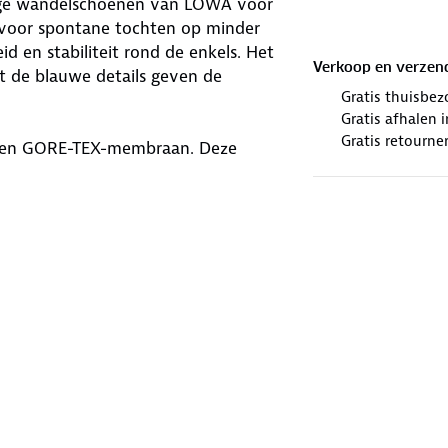
oge wandelschoenen van LOWA voor
ls voor spontane tochten op minder
d en stabiliteit rond de enkels. Het
Verkoop en verzen
et de blauwe details geven de
Gratis thuisbez
Gratis afhalen
Gratis retourne
een GORE-TEX-membraan. Deze
htheid en ademend vermogen. De
. Het voordeel van rubberen zolen is
en over een zelfreinigende LOWA®
t avontuur roept, tijd om te gaan!
 en te behandelen met
n. Benieuwd welke wandelschoenen
der.