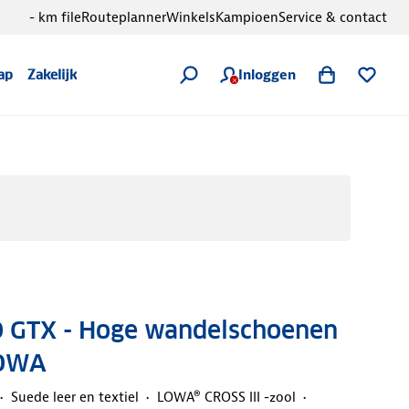
- km file
Routeplanner
Winkels
Kampioen
Service & contact
Inloggen
ap
Zakelijk
O GTX - Hoge wandelschoenen
LOWA
Suede leer en textiel
LOWA® CROSS III -zool