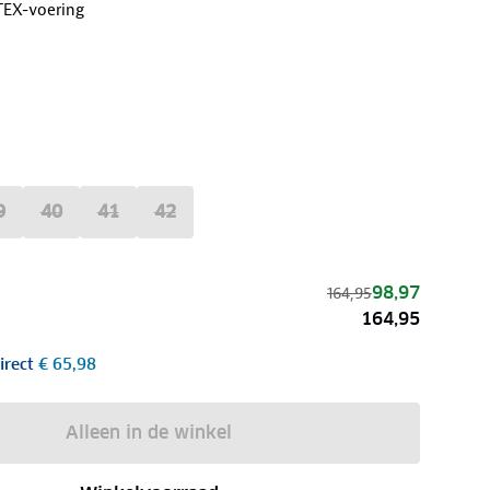
TEX-voering
9
40
41
42
98,97
164,95
164,95
irect
€ 65,98
Alleen in de winkel