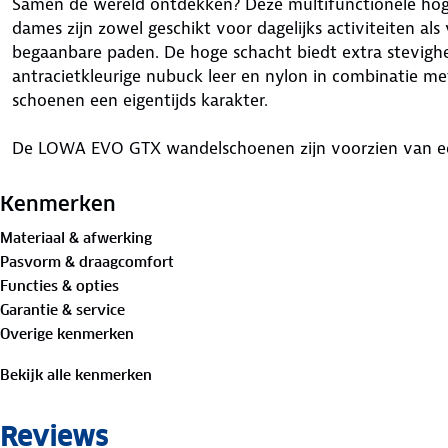
Samen de wereld ontdekken? Deze multifunctionele h
dames zijn zowel geschikt voor dagelijks activiteiten a
begaanbare paden. De hoge schacht biedt extra stevighei
antracietkleurige nubuck leer en nylon in combinatie m
schoenen een eigentijds karakter.
De LOWA EVO GTX wandelschoenen zijn voorzien van 
innovatieve technologie garandeert optimale waterdic
dames wandelschoenen zijn voorzien van rubberen zolen
Kenmerken
dat ze goede grip bieden. Verder beschikken de schoen
Materiaal & afwerking
CROSS III-profielzolen en LOWA DuraPU® tussenzolen. He
Pasvorm & draagcomfort
Functies & opties
Door deze wandelschoenen regelmatig schoon te maken
Garantie & service
onderhoudsmiddelen
kun je er nog langer van geniete
Overige kenmerken
geschikt zijn voor jouw wandeling, lees
hier
dan snel ver
Bekijk alle kenmerken
Verkrijgbaar in de maten 36-42 (36 alleen online).
Reviews