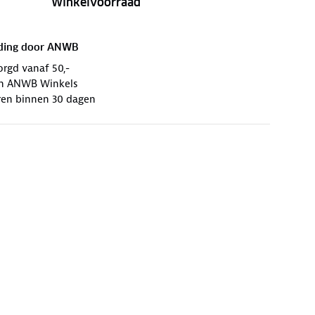
Winkelvoorraad
ding door
ANWB
orgd vanaf 50,-
 in ANWB Winkels
ren binnen 30 dagen