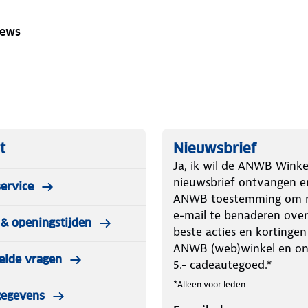
iews
t
Nieuwsbrief
Ja, ik wil de ANWB Winke
nieuwsbrief ontvangen e
ervice
ANWB toestemming om m
e-mail te benaderen over
& openingstijden
beste acties en kortingen
ANWB (web)winkel en o
elde vragen
5.- cadeautegoed.*
*Alleen voor leden
gegevens