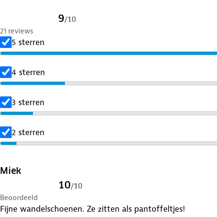
9
/
10
21 reviews
5 sterren
4 sterren
3 sterren
2 sterren
Miek
10
/
10
Beoordeeld
Fijne wandelschoenen. Ze zitten als pantoffeltjes!