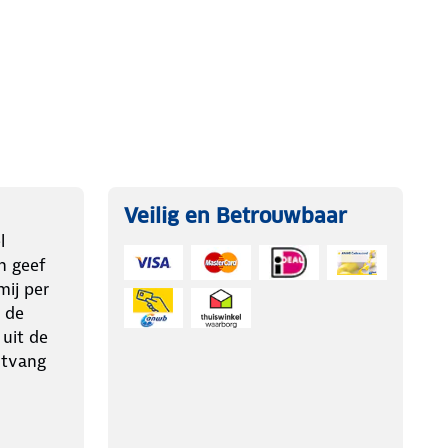
Veilig en Betrouwbaar
l
n geef
ij per
 de
 uit de
ntvang