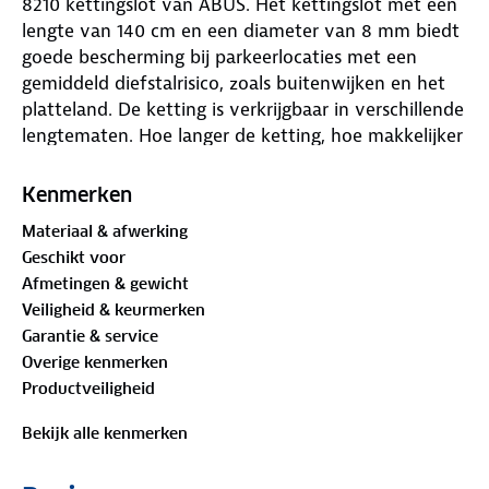
8210 kettingslot van ABUS. Het kettingslot met een
lengte van 140 cm en een diameter van 8 mm biedt
goede bescherming bij parkeerlocaties met een
gemiddeld diefstalrisico, zoals buitenwijken en het
platteland. De ketting is verkrijgbaar in verschillende
lengtematen. Hoe langer de ketting, hoe makkelijker
de fiets vastgezet kan worden aan een vast object.
ART-2-sloten zijn de meest gebruikte fietsloten voor
Kenmerken
gewone en elektrische fietsen.
Materiaal & afwerking
TESTWINNAAR ART-2-SLOTEN FIETSLOTENTEST
Geschikt voor
2022 ANWB
Afmetingen & gewicht
Wij testen regelmatig verschillende fietsen en
Veiligheid & keurmerken
fietsaccessoires. Klik
hier
voor de testuitslag. Dit
Garantie & service
keer testten we twintig fietsloten: twaalf ART-2-
Overige kenmerken
sloten en acht ART-3-sloten, van merken als ABUS,
Productveiligheid
AXA, Treloc, HEMA en FALKSX. Alle sloten uit de test
zijn getest op braakbestendigheid door Stichting
Bekijk alle kenmerken
ART en wij hebben de sloten vooral getest op
gebruiksgemak. De IVEN 8210 ketting van ABUS