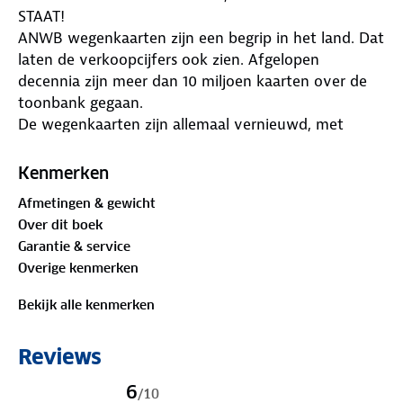
STAAT!
ANWB wegenkaarten zijn een begrip in het land. Dat
laten de verkoopcijfers ook zien. Afgelopen
decennia zijn meer dan 10 miljoen kaarten over de
toonbank gegaan.
De wegenkaarten zijn allemaal vernieuwd, met
dikker karton voor de omslagen en papier dat
minder makkelijk scheurt, zodat ze veelvuldig in- en
Kenmerken
uitgevouwen kunnen worden. Ze bieden een
Afmetingen & gewicht
duidelijker overzicht van het wegennet en zijn nu
Over dit boek
nog compacter en handzamer.
Garantie & service
Met de gedetailleerde en nauwkeurige ANWB
Overige kenmerken
Wegenkaart Duitsland 3. Duitsland noord ga je goed
voorbereid op autovakantie. Schaal van 1:500.000 (1
Bekijk alle kenmerken
cm = 5 km).
• Gedetailleerd kaartbeeld
Reviews
• Overzichtelijke oriëntatie
• Schaal 1:500.000 (1 cm = 5 km)
6
/
10