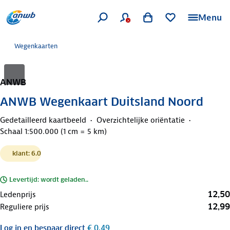
Menu
Wegenkaarten
ANWB
ANWB Wegenkaart Duitsland Noord
Gedetailleerd kaartbeeld
Overzichtelijke oriëntatie
Schaal 1:500.000 (1 cm = 5 km)
klant: 6.0
Levertijd: wordt geladen..
12,50
Ledenprijs
12,99
Reguliere prijs
Log in
en bespaar direct
€ 0,49