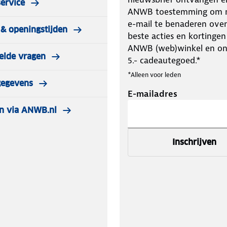
ervice
ANWB toestemming om m
e-mail te benaderen over
& openingstijden
beste acties en kortingen
ANWB (web)winkel en o
elde vragen
5.- cadeautegoed.*
*Alleen voor leden
gegevens
E-mailadres
n via ANWB.nl
Inschrijven