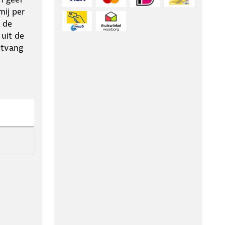
ij per
 de
 uit de
ntvang