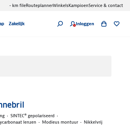
- km file
Routeplanner
Winkels
Kampioen
Service & contact
Inloggen
ap
Zakelijk
nnebril
ng
SINTEC® gepolariseerd
ycarbonaat lenzen
Modieus montuur
Nikkelvrij