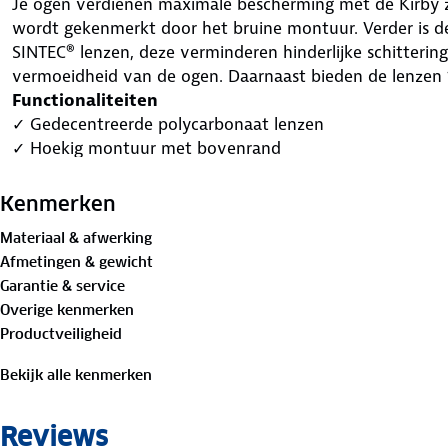
Je ogen verdienen maximale bescherming met de Kirby z
wordt gekenmerkt door het bruine montuur. Verder is de
SINTEC® lenzen, deze verminderen hinderlijke schitter
vermoeidheid van de ogen. Daarnaast bieden de lenzen
Functionaliteiten
✓ Gedecentreerde polycarbonaat lenzen
✓ Hoekig montuur met bovenrand
✓ SINTEC® gepolariseerd
✓ 100% UV-bescherming
Kenmerken
✓ Modieus montuur
Materiaal & afwerking
✓ Nikkelvrij
Afmetingen & gewicht
✓ Asian Fit
Garantie & service
Overige kenmerken
Productveiligheid
Bekijk alle kenmerken
Reviews