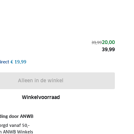
20,00
39,99
39,99
irect
€ 19,99
Alleen in de winkel
Winkelvoorraad
ding door
ANWB
orgd vanaf 50,-
 in ANWB Winkels