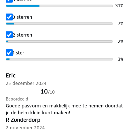
31
%
Specificaties fietshelm:
3 sterren
✓ Verborgen ventilatiegaten
7
%
✓ Verstelbare kinband met kliksluiting
✓ Voldoet aan veiligheidsnorm EN 1078
2 sterren
✓ Handig verstelsysteem voor ideale pasvorm
2
%
✓ Verdikte, schokabsorberende binnenschaal van
1 ster
EPS-schuimstof
3
%
✓ Buitenschaal van krasvast polycarbonaat, met
glasvezel versterkt
Eric
Maten:
25 december 2024
Hoofdomtrek: 56 - 59 cm (M) - gewicht: 340 gram
10
/
10
Hoofdomtrek: 60 - 63 cm (L) - gewicht: 370 gram
Beoordeeld
Goede pasvorm en makkelijk mee te nemen doordat
Veilig fietsen?
Start
met de juiste helm!
je de helm klein kunt maken!
R Zunderdorp
2 november 2024