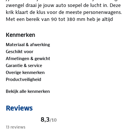
zwengel draai je jouw auto soepel de lucht in. Deze
krik klaart de klus voor de meeste personenwagens.
Met een bereik van 90 tot 380 mm heb je altijd
precies de ruimte die je nodig hebt. De krik is
voorzien van het officiële TÜV/GS‑keurmerk.
Kenmerken
Materiaal & afwerking
Geschikt voor
Afmetingen & gewicht
Garantie & service
Overige kenmerken
Productveiligheid
Bekijk alle kenmerken
Reviews
8,3
/
10
13 reviews