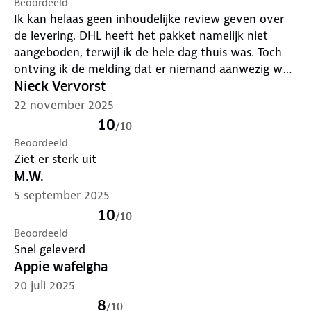
Beoordeeld
Ik kan helaas geen inhoudelijke review geven over
de levering. DHL heeft het pakket namelijk niet
aangeboden, terwijl ik de hele dag thuis was. Toch
ontving ik de melding dat er niemand aanwezig was.
Dat klopt niet. Ik heb betaald voor thuisbezorging,
Nieck Vervorst
maar deze is niet uitgevoerd. Zowel ik als mijn buren
22 november 2025
beschikken over beveiligingscamera’s en daarop is
10
/
10
geen DHL-bezorger te zien geweest. Ik heb
Beoordeeld
daarnaast nog expliciet doorgegeven dat het pakket
Ziet er sterk uit
gewoon geleverd kon worden, maar daar is niets
M.W.
mee gedaan. Daarom kan ik helaas geen beoordeling
5 september 2025
geven over het product.
10
/
10
Beoordeeld
Snel geleverd
Appie wafelgha
20 juli 2025
8
/
10