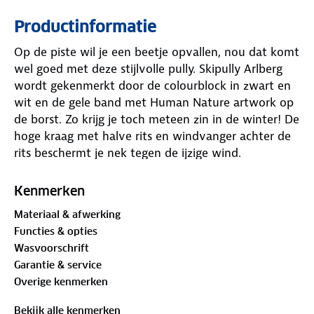
Productinformatie
Op de piste wil je een beetje opvallen, nou dat komt
wel goed met deze stijlvolle pully. Skipully Arlberg
wordt gekenmerkt door de colourblock in zwart en
wit en de gele band met Human Nature artwork op
de borst. Zo krijg je toch meteen zin in de winter! De
hoge kraag met halve rits en windvanger achter de
rits beschermt je nek tegen de ijzige wind.
Dit item heeft een behandeling met bamboe-
koolstof gehad wat zorgt voor de bovenstaande
Kenmerken
functionaliteiten. Dit is een duurzame en bewuste
Materiaal & afwerking
keuze, goed voor mens en natuur.
Functies & opties
Wasvoorschrift
Garantie & service
Overige kenmerken
Bekijk alle kenmerken