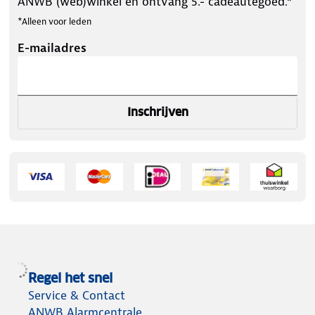
ANWB (web)winkel en ontvang 5.- cadeautegoed.*
*Alleen voor leden
E-mailadres
Inschrijven
Regel het snel
Service & Contact
ANWB Alarmcentrale