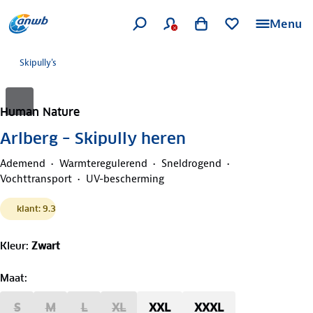
Menu
Skipully's
Human Nature
Arlberg – Skipully heren
Ademend
Warmteregulerend
Sneldrogend
Vochttransport
UV-bescherming
klant: 9.3
Kleur
:
Zwart
Maat
:
S
M
L
XL
XXL
XXXL