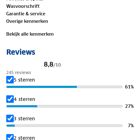
38% Coolmax®, 32% polyfresh, 20% polyamide, 8%
Wasvoorschrift
katoen, 2% lycra
Garantie & service
Overige kenmerken
Bekijk alle kenmerken
Reviews
8,8
/
10
245 reviews
5 sterren
61
%
4 sterren
27
%
3 sterren
7
%
2 sterren