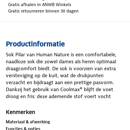
Gratis afhalen in ANWB Winkels
Gratis retourneren binnen 30 dagen
Productinformatie
Sok Pilar van Human Nature is een comfortabele,
naadloze sok die zowel dames als heren optimaal
draagcomfort biedt. De sok is voorzien van extra
versteviging op de kuit, wat de drukpunten
verzacht en bijdraagt aan een prettige pasvorm.
Dankzij het gebruik van Coolmax® blijft de voet
droog en fris: deze ademende stof voert vocht
effectief af en zorgt voor een aangenaam klimaat in
de schoen.
Kenmerken
Materiaal & afwerking
Materiaal:
Functies & opties