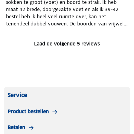
sokken te groot (voet) en boord te strak. Ik heb
maat 42 brede, doorgezakte voet en als ik 39-42
bestel heb ik heel veel ruimte over, kan het
tenendeel dubbel vouwen. De boorden van vrijwel
alle (wandel)sokken zijn dan weer te smal en te
strak. Ik heb geen dikke benen, wel fietskuiten. Als
Laad de volgende 5 reviews
je wandelt zakt vocht in de benen (en handen) een
organisatie als ANWB zou toch moeten weten dat
het doel moet meewegen in de vormgeving
Service
Product bestellen
Betalen