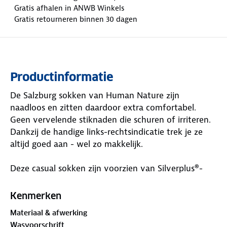
Gratis afhalen in ANWB Winkels
Gratis retourneren binnen 30 dagen
Productinformatie
De Salzburg sokken van Human Nature zijn
naadloos en zitten daardoor extra comfortabel.
Geen vervelende stiknaden die schuren of irriteren.
Dankzij de handige links-rechtsindicatie trek je ze
altijd goed aan - wel zo makkelijk.
Deze casual sokken zijn voorzien van Silverplus®-
technologie. Dat helpt huidirritatie voorkomen en
houdt je voeten fris, ook tijdens lange dagen. Een
Kenmerken
slimme keuze voor dagelijks gebruik.
Materiaal & afwerking
Wasvoorschrift