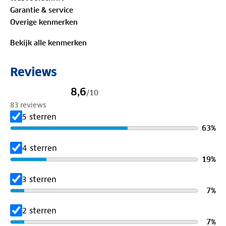
Materiaal:
Garantie & service
80% katoen, 18% polyamide, 2% elastaan
Overige kenmerken
Bekijk alle kenmerken
Reviews
8,6
/
10
83 reviews
5 sterren
63
%
4 sterren
19
%
3 sterren
7
%
2 sterren
7
%