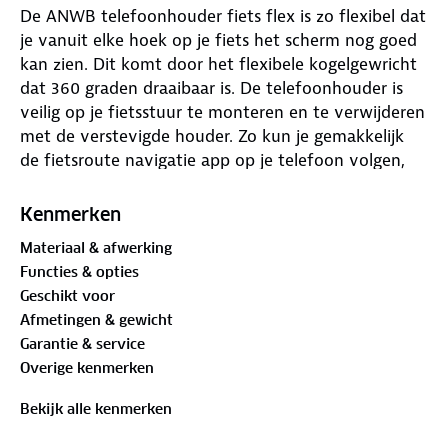
De ANWB telefoonhouder fiets flex is zo flexibel dat
je vanuit elke hoek op je fiets het scherm nog goed
kan zien. Dit komt door het flexibele kogelgewricht
dat 360 graden draaibaar is. De telefoonhouder is
veilig op je fietsstuur te monteren en te verwijderen
met de verstevigde houder. Zo kun je gemakkelijk
de fietsroute navigatie app op je telefoon volgen,
zonder te moeten afstappen om op je telefoon te
kijken. De houder is ook geschikt om te plaatsen op
Kenmerken
de wandelwagen of step.
Materiaal & afwerking
Telefoonhouder fiets flexibel
Functies & opties
Geschikt voor telefoons die 5 - 9.5 cm breed zijn
Geschikt voor
Afmetingen & gewicht
Functionaliteiten:
Garantie & service
✓ Kogelgewricht 360 graden draaibaar
Overige kenmerken
✓ Eenvoudige montage
✓ Zeer elastisch en flexibel
Bekijk alle kenmerken
✓ Met verstevigde houder
✓ Geschikt voor telefoons: 5 - 9.5 cm breed