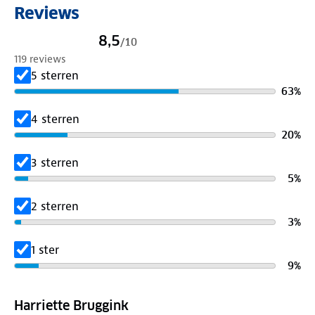
Reviews
8,5
/
10
119 reviews
5 sterren
63
%
4 sterren
20
%
3 sterren
5
%
2 sterren
3
%
1 ster
9
%
Harriette Bruggink