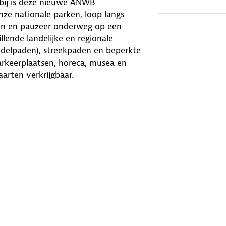
rbij is deze nieuwe ANWB
nze nationale parken, loop langs
pen en pauzeer onderweg op een
llende landelijke en regionale
elpaden), streekpaden en beperkte
arkeerplaatsen, horeca, musea en
aarten verkrijgbaar.