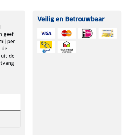
Veilig en Betrouwbaar
l
n geef
ij per
 de
 uit de
ntvang