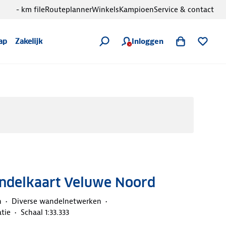
- km file
Routeplanner
Winkels
Kampioen
Service & contact
Inloggen
ap
Zakelijk
delkaart Veluwe Noord
n
Diverse wandelnetwerken
atie
Schaal 1:33.333