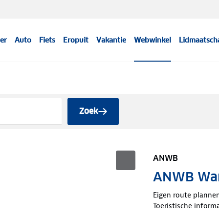
er
Auto
Fiets
Eropuit
Vakantie
Webwinkel
Lidmaatsch
Zoek
ANWB
ANWB Wan
Eigen route planne
Toeristische inform