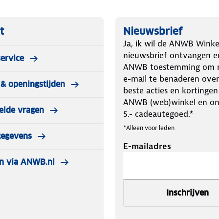
t
Nieuwsbrief
Ja, ik wil de ANWB Winke
nieuwsbrief ontvangen e
ervice
ANWB toestemming om m
e-mail te benaderen over
& openingstijden
beste acties en kortingen
ANWB (web)winkel en o
elde vragen
5.- cadeautegoed.*
*Alleen voor leden
gegevens
E-mailadres
n via ANWB.nl
Inschrijven