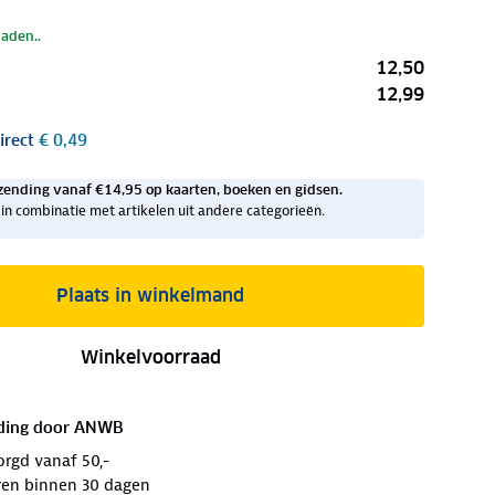
laden..
12,50
12,99
irect
€ 0,49
zending vanaf €14,95 op kaarten, boeken en gidsen.
ig in combinatie met artikelen uit andere categorieën.
Plaats in winkelmand
Winkelvoorraad
ding door
ANWB
orgd vanaf 50,-
ren binnen 30 dagen