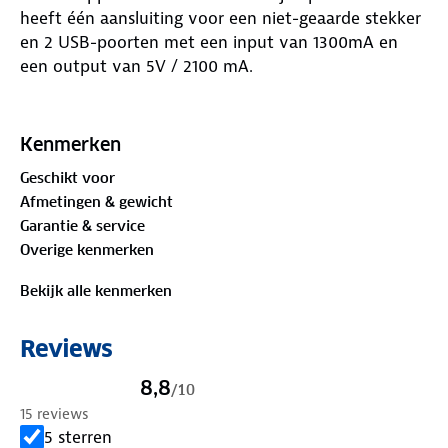
heeft één aansluiting voor een niet-geaarde stekker
en 2 USB-poorten met een input van 1300mA en
een output van 5V / 2100 mA.
Deze wereldstekker werkt met een
schuifmechanisme waardoor je geen losse
Kenmerken
verloopstukjes nodig hebt. Kortom: één stekker die
Geschikt voor
je kunt gebruiken in ruim 220 landen, van Italië tot
Afmetingen & gewicht
Zwitserland en van Australië en China tot de
Garantie & service
Verenigde Staten en Japan. De invoerspanning is
Overige kenmerken
100-250 VAC~ en de maximale uitgaande spanning is
100V - 250W / 250V - 625W. De wereldstekker heeft
Bekijk alle kenmerken
een geïntegreerde T2.5A zekering.
Reviews
Let op: deze stekker zet geen voltage om. Geen
USB-poorten nodig? Bekijk dan de
ANWB
8,8
/
10
Wereldstekker Pro 3-polig
.
15 reviews
5 sterren