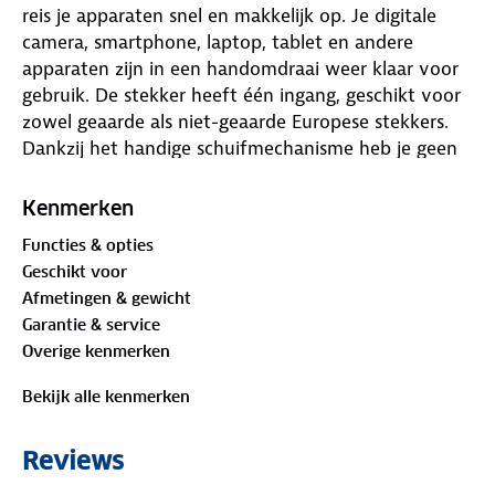
reis je apparaten snel en makkelijk op. Je digitale
camera, smartphone, laptop, tablet en andere
apparaten zijn in een handomdraai weer klaar voor
gebruik. De stekker heeft één ingang, geschikt voor
zowel geaarde als niet-geaarde Europese stekkers.
Dankzij het handige schuifmechanisme heb je geen
losse verloopstukjes nodig. Kortom: één stekker die
je kunt gebruiken in ruim 150 landen. Van Italië tot
Kenmerken
Zwitserland, en van Australië tot de Verenigde
Functies & opties
Staten.
Geschikt voor
Afmetingen & gewicht
De invoerspanning is 100–240 VAC~. De maximale
Garantie & service
uitgaande spanning is 110V - 1100W/240V - 2400W.
Overige kenmerken
De wereldstekker is voorzien van een geïntegreerde
T10A-zekering. Let op: deze stekker zet geen voltage
Bekijk alle kenmerken
om. Ben je op zoek naar een wereldstekker met
USB-poorten? Bekijk dan de
ANWB Wereldstekker
Reviews
MUV USB
.