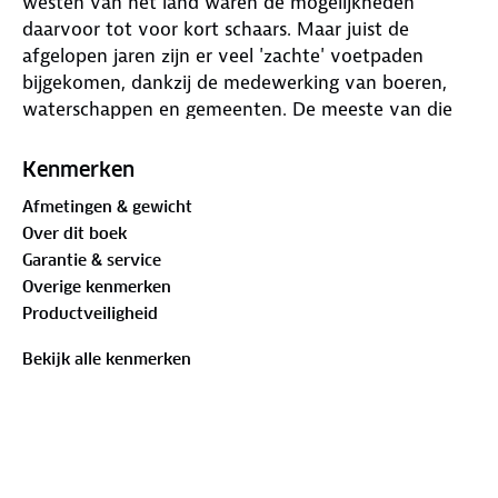
westen van het land waren de mogelijkheden
daarvoor tot voor kort schaars. Maar juist de
afgelopen jaren zijn er veel 'zachte' voetpaden
bijgekomen, dankzij de medewerking van boeren,
waterschappen en gemeenten. De meeste van die
paden zijn opgenomen in de regionale
wandelnetwerken van Utrecht, Noord- en Zuid-
Kenmerken
Holland.
Afmetingen & gewicht
Anno 2018 is het overgrote deel van die provincies
Over dit boek
bedekt met een fijnmazig netwerk van uniform
Garantie & service
bewegwijzerde wandelroutes. De wandelaar kan z'n
Overige kenmerken
eigen route uitzoeken aan de hand van allerlei
Productveiligheid
criteria: lang-kort, met of zonder hond, bossig of
open, verhard of onverhard, thematisch of niet-
Bekijk alle kenmerken
thematisch. Maar waar te beginnen als wandelaar?
Waar is het nu 'echt genieten', wat zijn de mooiste
rondwandelingen?
De auteurs, routemakers en ontwerpers van diverse
wandelnetwerken, weten dat als geen ander.