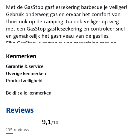
Met de GasStop gasfleszekering barbecue je veiliger!
Gebruik onderweg gas en ervaar het comfort van
thuis ook op de camping. Ga ook veiliger op weg
met een GasStop gasfleszekering en controleer snel
en gemakkelijk het gasniveau van de gasfles.
Elke GasStop is gemaakt van materialen met de
hoogste kwaliteit. Deze gasfleszekering wordt
Kenmerken
zorgvuldig gefabriceerd, onafhankelijk getest
volgens de laatste technologie en voldoet aan ISO
Garantie & service
en EN normen.
GasStop is geschikt voor propaan
Overige kenmerken
gasflessen met een 21.8mm LH aansluiting
Productveiligheid
(bekend als Din-Aansluiting)
GasStop gasfleszekering met diverse functies
Bekijk alle kenmerken
De GasStop is een handig hulpmiddel. Heb je een
Reviews
gasfles op je boot, terras of in huis? GasStop zal de
veiligheid vergroten voor de vele typen
9,1
/
10
gassystemen*. Welk systeem je ook gebruikt,
105 reviews
GasStop zal een goed en veilig gevoel geven. Met