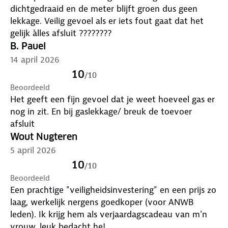
• GasStop op gasfles aansluiten
dichtgedraaid en de meter blijft groen dus geen
• GasStop stevig aandraaien
lekkage. Veilig gevoel als er iets fout gaat dat het
• Gasdrukregelaar (een normale gasdrukregelaar
gelijk àlles afsluit ????????
gebruiken géén EFV gasdrukregelaar) en toestel
B. Pauel
aansluiten
14 april 2026
• 4-6 keer drukken om gasstroom op gang te
10
/
10
brengen.
Beoordeeld
* Lees eerst de gebruiksaanwijzing goed door.
Het geeft een fijn gevoel dat je weet hoeveel gas er
nog in zit. En bij gaslekkage/ breuk de toevoer
afsluit
Wout Nugteren
5 april 2026
10
/
10
Beoordeeld
Een prachtige "veiligheidsinvestering" en een prijs zo
laag, werkelijk nergens goedkoper (voor ANWB
leden). Ik krijg hem als verjaardagscadeau van m'n
vrouw, leuk bedacht he!