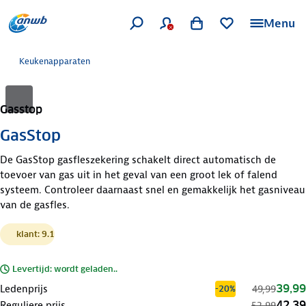
Menu
Keukenapparaten
Gasstop
GasStop
De GasStop gasfleszekering schakelt direct automatisch de
toevoer van gas uit in het geval van een groot lek of falend
systeem. Controleer daarnaast snel en gemakkelijk het gasniveau
van de gasfles.
klant: 9.1
Levertijd: wordt geladen..
39,99
Ledenprijs
49,99
-20%
42,39
Reguliere prijs
52,99