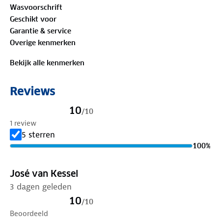
Wasvoorschrift
sierzakken. Banjeren over de boulevard, neerstrijken
Geschikt voor
op een zonnig terras of allebei: de Searle vindt het
Garantie & service
prima. Zo soepel en zo fijn dat warme dagen er
Overige kenmerken
alleen maar beter op worden.
Bekijk alle kenmerken
Materiaal
Buitenstof: 55% katoen, 40% polyester, 5% elastaan
Reviews
Is je kleding aan vervanging toe? Lever het in bij
10
/
10
onze winkels. Wij geven er een nieuwe bestemming
1 review
aan.
5 sterren
100
%
José van Kessel
3 dagen geleden
10
/
10
Beoordeeld