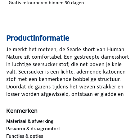
Gratis retourneren binnen 30 dagen
Productinformatie
Je merkt het meteen, de Searle short van Human
Nature zit comfortabel. Een gestreepte damesshort
in luchtige seersucker stof, die net boven je knie
valt. Seersucker is een lichte, ademende katoenen
stof met een kenmerkende bobbelige structuur.
Doordat de garens tijdens het weven strakker en
losser worden afgewisseld, ontstaan er gladde en
gerimpelde banen. Dit zorgt ervoor dat de stof niet
volledig op de huid plakt, wat het de ultieme koele
Kenmerken
zomerstof maakt.
Materiaal & afwerking
Pasvorm & draagcomfort
De elastische tailleband sluit fijn aan. Twee zakken
Functies & opties
zijn handig voor je spullen. Achterop vind je twee