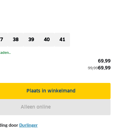
7
38
39
40
41
laden..
69,99
69,99
99,99
Plaats in winkelmand
Alleen online
ding door
Durlinger