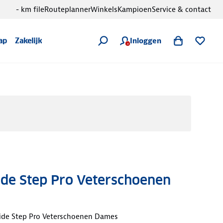
- km file
Routeplanner
Winkels
Kampioen
Service & contact
Inloggen
ap
Zakelijk
lide Step Pro Veterschoenen
Glide Step Pro Veterschoenen Dames