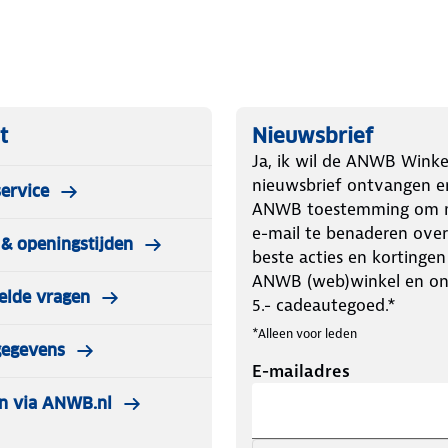
t
Nieuwsbrief
Ja, ik wil de ANWB Winke
nieuwsbrief ontvangen e
ervice
ANWB toestemming om m
e-mail te benaderen over
& openingstijden
beste acties en kortingen
ANWB (web)winkel en o
elde vragen
5.- cadeautegoed.*
*Alleen voor leden
gegevens
E-mailadres
n via ANWB.nl