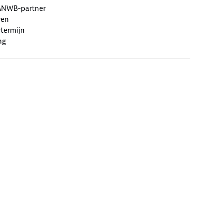
ANWB-partner
ren
termijn
ng