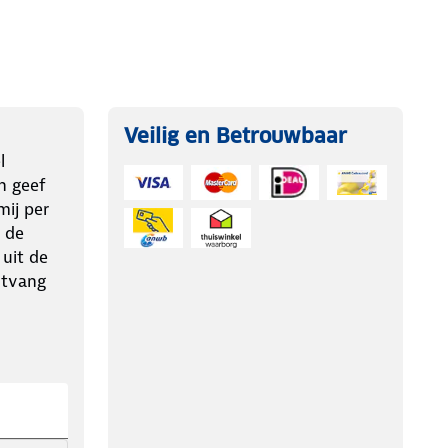
Veilig en Betrouwbaar
l
n geef
ij per
 de
 uit de
ntvang