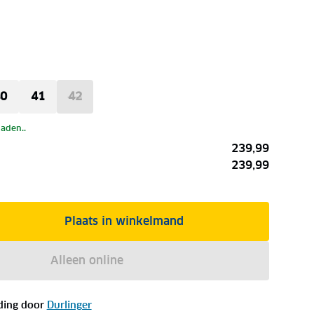
0
41
42
laden..
239,99
239,99
Plaats in winkelmand
Alleen online
ding door
Durlinger