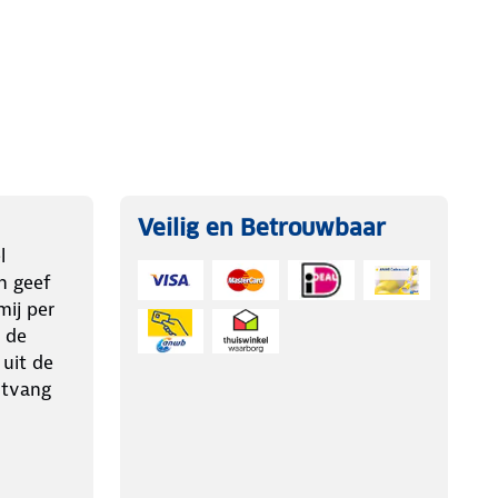
Veilig en Betrouwbaar
l
n geef
ij per
 de
 uit de
ntvang