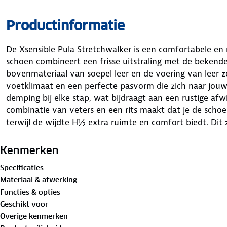
Productinformatie
De Xsensible Pula Stretchwalker is een comfortabele e
schoen combineert een frisse uitstraling met de bekende
bovenmateriaal van soepel leer en de voering van leer
voetklimaat en een perfecte pasvorm die zich naar jouw
demping bij elke stap, wat bijdraagt aan een rustige afwi
combinatie van veters en een rits maakt dat je de schoe
terwijl de wijdte H½ extra ruimte en comfort biedt. Dit
zelfs als je lange dagen maakt. Deze schoenen zijn ideaa
werkdag hebt of geniet van een dagje uit.
Kenmerken
Specificaties
Materiaal & afwerking
Functies & opties
Geschikt voor
Overige kenmerken