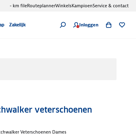
- km file
Routeplanner
Winkels
Kampioen
Service & contact
Inloggen
ap
Zakelijk
tchwalker veterschoenen
etchwalker Veterschoenen Dames