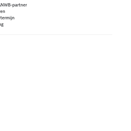
ANWB-partner
ren
termijn
ng