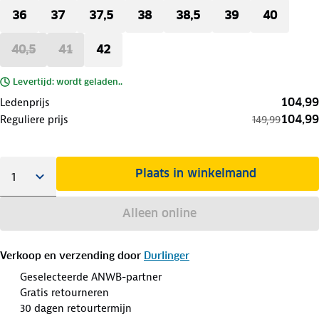
36
37
37,5
38
38,5
39
40
40,5
41
42
Levertijd: wordt geladen..
104,99
Ledenprijs
104,99
Reguliere prijs
149,99
Plaats in winkelmand
Alleen online
Verkoop en verzending door
Durlinger
Geselecteerde ANWB-partner
Gratis retourneren
30 dagen retourtermijn