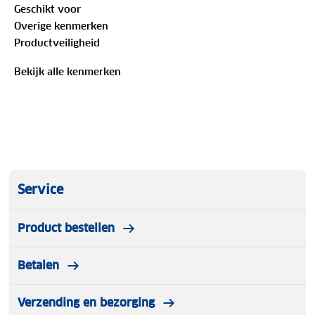
Geschikt voor
gebruik, of je nu een drukke dag hebt of lekker gaat
Overige kenmerken
wandelen.
Productveiligheid
Bekijk alle kenmerken
Service
Product bestellen
Betalen
Verzending en bezorging