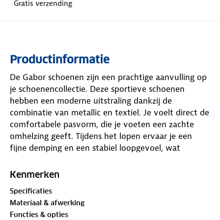
Gratis verzending
Productinformatie
De Gabor schoenen zijn een prachtige aanvulling op
je schoenencollectie. Deze sportieve schoenen
hebben een moderne uitstraling dankzij de
combinatie van metallic en textiel. Je voelt direct de
comfortabele pasvorm, die je voeten een zachte
omhelzing geeft. Tijdens het lopen ervaar je een
fijne demping en een stabiel loopgevoel, wat
vermoeidheid helpt voorkomen. Het bovenwerk
van metallic en textiel is soepel en ademend, terwijl
Kenmerken
de textielen voering zorgt voor een aangenaam
Specificaties
klimaat in de schoen. De vetersluiting zorgt ervoor
Materiaal & afwerking
dat je de schoen perfect aan jouw voet kunt
Functies & opties
aanpassen. Deze schoenen zijn ideaal voor dagelijks