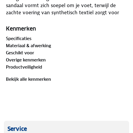
sandaal vormt zich soepel om je voet, terwijl de
zachte voering van synthetisch textiel zorgt voor
een aangenaam gevoel. De klittenbandsluiting
maakt het gemakkelijk om de sandaal perfect op
Kenmerken
jouw voet af te stellen, wat bijdraagt aan een
Specificaties
stabiel loopgevoel. Het voetbed is uitneembaar, wat
Materiaal & afwerking
handig is als je liever je eigen inlegzolen draagt. Deze
Geschikt voor
sandalen zijn een fijne keuze voor een comfortabele
Overige kenmerken
dag.
Productveiligheid
Bekijk alle kenmerken
Service