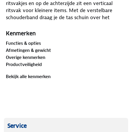
ritsvakjes en op de achterzijde zit een verticaal
ritsvak voor kleinere items. Met de verstelbare
schouderband draag je de tas schuin over het
lichaam op de gewenste lengte.
Kenmerken
Afmetingen:
Functies & opties
Afmetingen & gewicht
Hoogte 36 cm x breedte 15 cm x diepte 5 cm.
Overige kenmerken
Productveiligheid
Kenmerken:
Bekijk alle kenmerken
Materiaal: Imitatieleer
Hoofdvak: Ritssluiting
2 ritsvakken: Voorzijde
Service
Ritsvak: Achterzijde