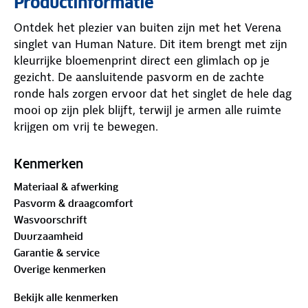
Productinformatie
Ontdek het plezier van buiten zijn met het Verena
singlet van Human Nature. Dit item brengt met zijn
kleurrijke bloemenprint direct een glimlach op je
gezicht. De aansluitende pasvorm en de zachte
ronde hals zorgen ervoor dat het singlet de hele dag
mooi op zijn plek blijft, terwijl je armen alle ruimte
krijgen om vrij te bewegen.
Dit kledingstuk is gemaakt van
GOTS-
Kenmerken
gecertificeerd
katoen. GOTS staat voor Global
Materiaal & afwerking
Organic Textile Standard, een wereldwijd erkende
Pasvorm & draagcomfort
norm voor biologische vezels. Zo ga je met een extra
Wasvoorschrift
goed gevoel op pad.
Duurzaamheid
Garantie & service
Materiaal
Overige kenmerken
95%
biologisch katoen
, 5% elastaan
Bekijk alle kenmerken
Is je kleding aan vervanging toe? Lever het in bij