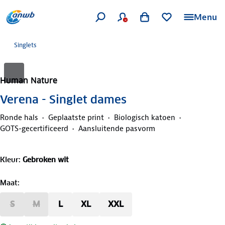
Menu
Singlets
Human Nature
Verena - Singlet dames
Ronde hals
Geplaatste print
Biologisch katoen
GOTS-gecertificeerd
Aansluitende pasvorm
Kleur
:
Gebroken wit
Maat
:
S
M
L
XL
XXL