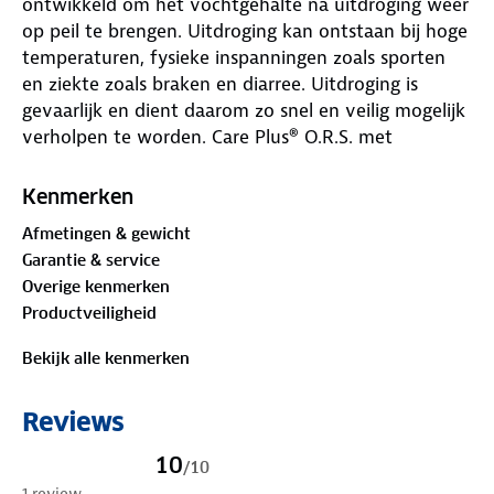
ontwikkeld om het vochtgehalte na uitdroging weer
op peil te brengen. Uitdroging kan ontstaan bij hoge
temperaturen, fysieke inspanningen zoals sporten
en ziekte zoals braken en diarree. Uitdroging is
gevaarlijk en dient daarom zo snel en veilig mogelijk
verholpen te worden. Care Plus® O.R.S. met
granaatappel/sinaasappel smaak is een glucose-
zoutenpreparaat waarmee de opname van water
Kenmerken
wordt bevorderd. De O.R.S. oplossing helpt om je
Afmetingen & gewicht
glucose- en zoutgehalte weer op orde te krijgen. De
Garantie & service
sachets zijn geschikt voor alle leeftijden. Ideaal om
Overige kenmerken
mee te nemen op reis, tijdens een inspannende
Productveiligheid
wandeltocht of tijdens het sporten.
Care Plus® O.R.S. is een voedingssupplement. Een
Bekijk alle kenmerken
voedingssupplement mag niet als vervanging van
een gevarieerde en evenwichtige voeding en van
Reviews
een gezonde levensstijl worden gebruikt.
Functionaliteiten:
10
/
10
✓ Glucose-zoutenpreparaat met
1 review