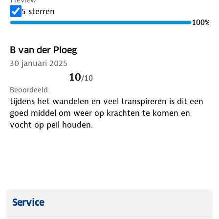
granaatappel/sinaasappelsmaak
5 sterren
✓ Bevordert de vochtopname
100
%
✓ Formulering conform de normering van de
Wereldgezondheidsorganisatie (WHO)
B van der Ploeg
✓ Geschikt voor alle leeftijden.
30 januari 2025
Specificaties:
10 sachets
10
/
10
53 gram
Beoordeeld
Ingrediënten:
tijdens het wandelen en veel transpireren is dit een
Glucose, Daxtrin, Sodium Chloride, Sodium
goed middel om weer op krachten te komen en
Hydrogen Carbonate, Acid Citric Acid, Potassium
vocht op peil houden.
Chloride, Flavouring, Red Beet Juice Powder Anti-
Caking Agent Silicon Dioxide, Sweatner Sucralose,
Colour Riboflavin 5’-phosphate- sodium.
Service