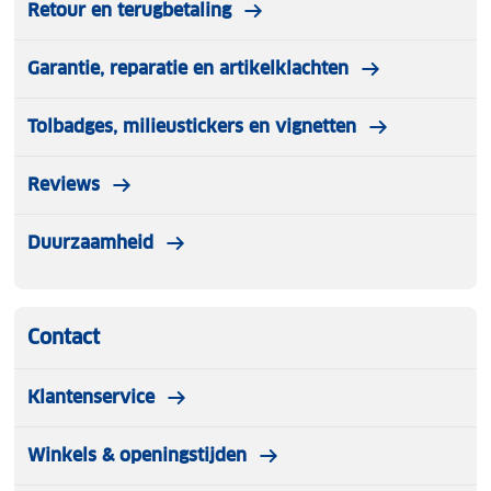
Retour en terugbetaling
Geslacht: Dames
Garantie, reparatie en artikelklachten
TOG-waarde: Balaclava 1.9 en wanten 6.3
Tolbadges, milieustickers en vignetten
Reviews
Duurzaamheid
Contact
Klantenservice
Winkels & openingstijden