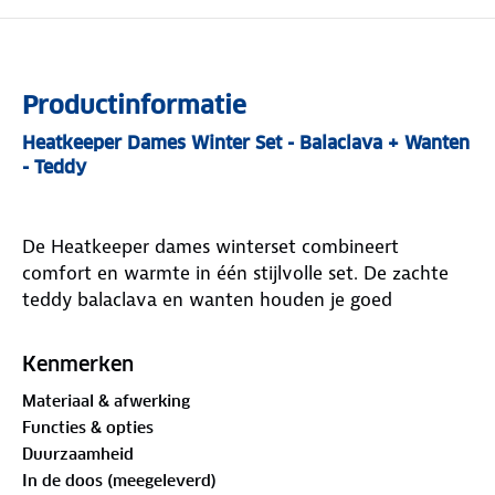
Productinformatie
Heatkeeper Dames Winter Set - Balaclava + Wanten
- Teddy
De Heatkeeper dames winterset combineert
comfort en warmte in één stijlvolle set. De zachte
teddy balaclava en wanten houden je goed
beschermd tegen kou en wind, ideaal voor
wandelingen, wintersport of dagelijks gebruik.
Kenmerken
Gemaakt van 100% polyester met een superzachte
Materiaal & afwerking
binnenkant die niet kriebelt en warmte goed
Functies & opties
vasthoudt. Dankzij het elastische materiaal is de set
Duurzaamheid
one size en past deze comfortabel bij vrijwel
In de doos (meegeleverd)
iedereen. Verkrijgbaar in verschillende kleuren, zodat