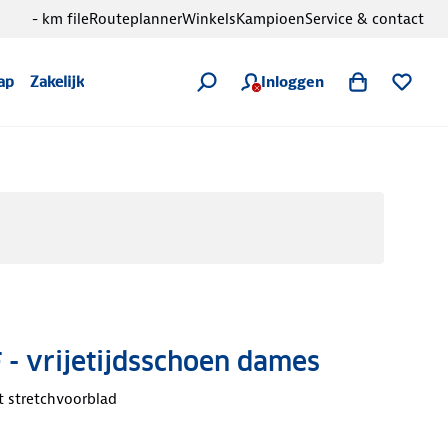
- km file
Routeplanner
Winkels
Kampioen
Service & contact
Inloggen
ap
Zakelijk
- vrijetijdsschoen dames
t stretchvoorblad