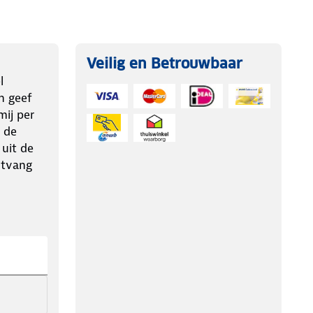
Veilig en Betrouwbaar
l
n geef
ij per
 de
 uit de
ntvang