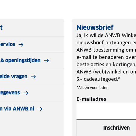
t
Nieuwsbrief
Ja, ik wil de ANWB Winke
nieuwsbrief ontvangen e
ervice
ANWB toestemming om m
e-mail te benaderen over
& openingstijden
beste acties en kortingen
ANWB (web)winkel en o
elde vragen
5.- cadeautegoed.*
*Alleen voor leden
gegevens
E-mailadres
n via ANWB.nl
Inschrijven